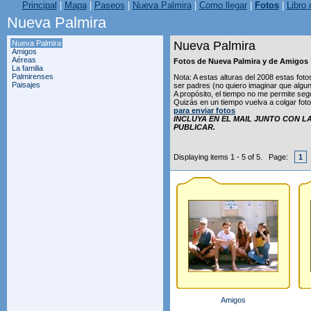
Principal
|
Mapa
|
Paseos
|
Nueva Palmira
|
Como llegar
|
Fotos
|
Libro 
Nueva Palmira
Nueva Palmira
Nueva Palmira
Amigos
Aéreas
Fotos de Nueva Palmira y de Amigos
La familia
Palmirenses
Nota: A estas alturas del 2008 estas fo
Paisajes
ser padres (no quiero imaginar que algun
A propósito, el tiempo no me permite seg
Quizás en un tiempo vuelva a colgar foto
para enviar fotos
INCLUYA EN EL MAIL JUNTO CON L
PUBLICAR.
Displaying items 1 - 5 of 5. Page:
1
Amigos