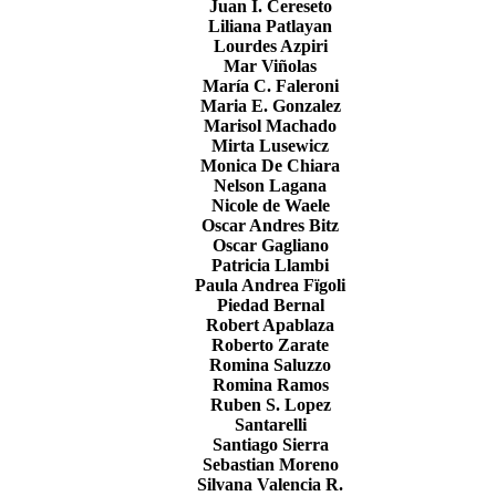
Juan I. Cereseto
Liliana Patlayan
Lourdes Azpiri
Mar Viñolas
María C. Faleroni
Maria E. Gonzalez
Marisol Machado
Mirta Lusewicz
Monica De Chiara
Nelson Lagana
Nicole de Waele
Oscar Andres Bitz
Oscar Gagliano
Patricia Llambi
Paula Andrea Fïgoli
Piedad Bernal
Robert Apablaza
Roberto Zarate
Romina Saluzzo
Romina Ramos
Ruben S. Lopez
Santarelli
Santiago Sierra
Sebastian Moreno
Silvana Valencia R.