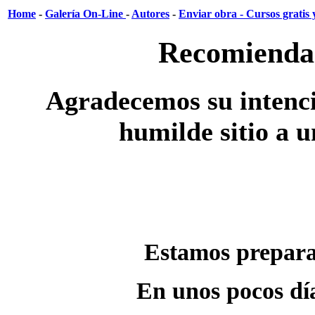
Home
-
Galería On-Line
-
Autores
-
Enviar obra -
Cursos gratis 
Recomienda
Agradecemos su intenc
humilde sitio a 
Estamos prepara
En unos pocos día