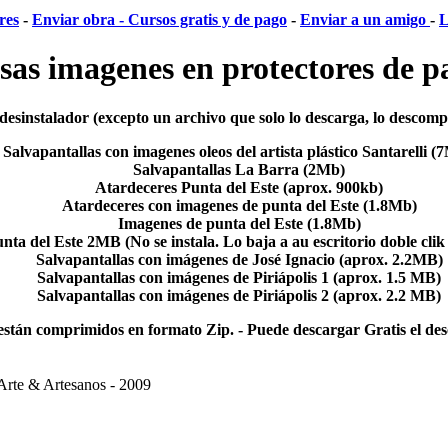
res
-
Enviar obra -
Cursos gratis y de pago
-
Enviar a un amigo
-
L
as imagenes en protectores de p
 desinstalador (excepto un archivo que solo lo descarga, lo descom
Salvapantallas con imagenes oleos del artista plástico Santarelli
(
Salvapantallas La Barra
(2Mb)
Atardeceres Punta del Este
(aprox. 900kb)
Atardeceres con imagenes de punta del Este
(1.8Mb)
Imagenes de punta del Este
(1.8Mb)
nta del Este
2MB (No se instala. Lo baja a au escritorio doble cli
Salvapantallas con imágenes de José Ignacio
(aprox. 2.2MB)
Salvapantallas con imágenes de Piriápolis 1
(aprox. 1.5 MB)
Salvapantallas con imágenes de Piriápolis 2
(aprox. 2.2 MB)
stán comprimidos en formato Zip. - Puede descargar Gratis el d
Arte & Artesanos - 2009