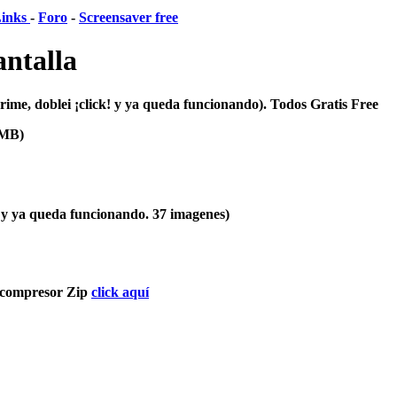
inks
-
Foro
-
Screensaver free
antalla
prime, doblei ¡click! y ya queda funcionando). Todos Gratis Free
7MB)
k y ya queda funcionando. 37 imagenes)
escompresor Zip
click aquí