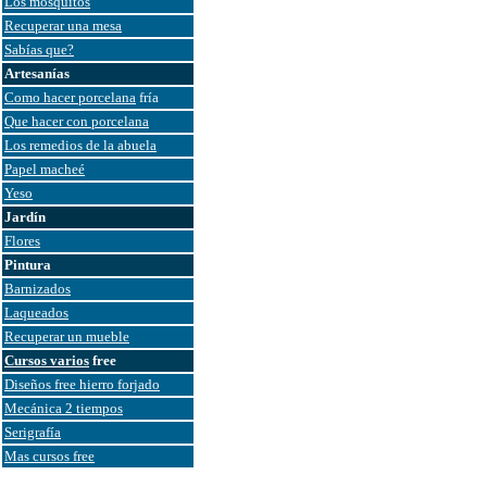
Los mosquitos
Recuperar una mesa
Sabías que?
Artesanías
Como hacer porcelana
fría
Que hacer con porcelana
Los remedios de la abuela
Papel macheé
Yeso
Jardín
Flores
Pintura
Barnizados
Laqueados
Recuperar un mueble
Cursos varios
free
Diseños free hierro forjado
Mecánica 2 tiempos
Serigrafía
Mas cursos free