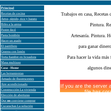
Principal
Recetas de cocina
Trabajos en casa, Recetas
Arroz, rápido, rico y barato
Pintura. R
Bifes a la arena
Postre fácil
Artesanía. Pintura. 
Pasta bombón
Hacer un asado
para ganar diner
El parrillero
Grappa con limón
Para hacer la vida más f
Torta fiambre en licuadora
Masa multiuso
algunos dine
Casa - Home
Las herramientas
Armado de fluorescentes
Aire acondicionado
Construcción La vivienda
Elección de aberturas
Que
no
conviene comprar
Cucarachas La solución