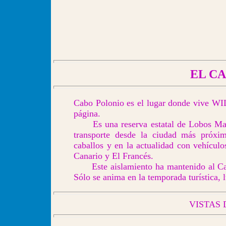
EL C
Cabo Polonio es el lugar donde vive WI
página.
Es una reserva estatal de Lobos Marin
transporte desde la ciudad más próxim
caballos y en la actualidad con vehículo
Canario y El Francés.
Este aislamiento ha mantenido al Cabo
Sólo se anima en la temporada turística, l
VISTAS