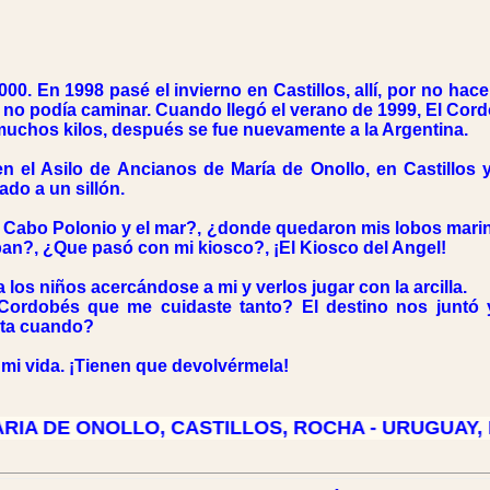
000. En 1998 pasé el invierno en Castillos, allí, por no ha
no podía caminar. Cuando llegó el verano de 1999, El Cord
muchos kilos, después se fue nuevamente a la Argentina.
n el Asilo de Ancianos de María de Onollo, en Castillos 
ado a un sillón.
Cabo Polonio y el mar?, ¿donde quedaron mis lobos marino
an?, ¿Que pasó con mi kiosco?, ¡El Kiosco del Angel!
a los niños acercándose a mi y verlos jugar con la arcilla.
Cordobés que me cuidaste tanto? El destino nos juntó 
sta cuando?
mi vida. ¡Tienen que devolvérmela!
IA DE ONOLLO, CASTILLOS, ROCHA - URUGUAY, NO