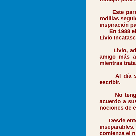
Este paraíso
rodillas segu
inspiración pa
En 1988 el de
Livio Incatasc
Livio, ademá
amigo más am
mientras trat
Al día sigui
escribir.
No tengo es
acuerdo a sus
nociones de es
Desde entonc
inseparables. 
comienza el n