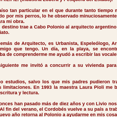
 tan particular en el que durante tanto tiempo m
ido por mis perros, lo he observado minuciosamente
ra mi obra.
stino trae a Cabo Polonio al arquitecto argentino
iato.
s de Arquitecto, es Urbanista, Espeleólogo, Ar
igo que tengo. Un día, en la playa, se encon
aba de comprenderme me ayudó a escribir las vocales
ente me invitó a concurrir a su vivienda par
tudios, salvo los que mis padres pudieron tra
 limitaciones. En 1993 la maestra Laura Pioli me 
critura y lectura.
es han pasado más de diez años y con Livio nos
Al fin del verano, el Cordobés vuelve a su país a tr
uevo año retorna al Polonio a ayudarme en mis cosa