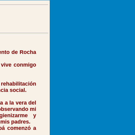
mento de Rocha
 vive conmigo
rehabilitación
cia social.
 a la vera del
 observando mi
ienizarme y
 mis padres.
pá comenzó a