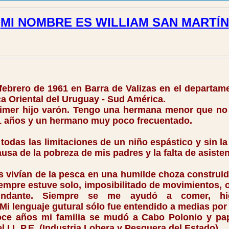
MI NOMBRE ES WILLIAM SAN MARTÍN
 febrero de 1961 en Barra de Valizas en el departa
ca Oriental del Uruguay - Sud América.
r hijo varón. Tengo una hermana menor que no
1 años y un hermano muy poco frecuentado.
as las limitaciones de un niño espástico y sin la 
sa de la pobreza de mis padres y la falta de asisten
vían de la pesca en una humilde choza construida
Siempre estuve solo, imposibilitado de movimientos,
undante. Siempre se me ayudó a comer, hig
Mi lenguaje gutural sólo fue entendido a medias por
años mi familia se mudó a Cabo Polonio y pa
el I.L.P.E. (Industria Lobera y Pesquera del Estado).