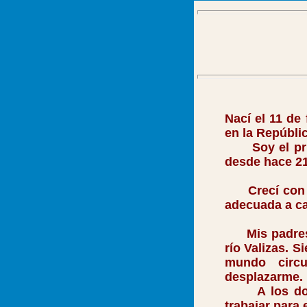
Nací el 11 de
en la Repúbli
Soy el prime
desde hace 2
Crecí con tod
adecuada a cau
Mis padres vi
río Valizas. 
mundo circ
desplazarme. 
A los doce 
trabajar para 