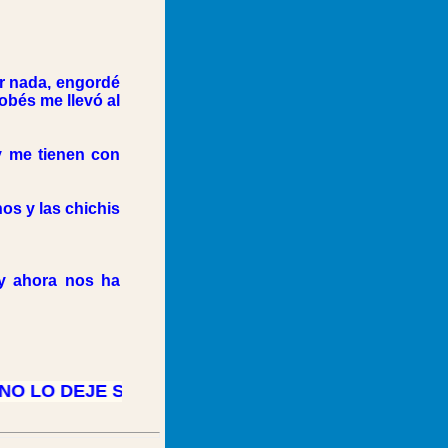
cer nada, engordé
obés me llevó al
y me tienen con
s y las chichis
y ahora nos ha
 LO DEJE SOLO.