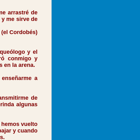
e arrastré de
 y me sirve de
 (el Cordobés)
queólogo y el
tró conmigo y
 en la arena.
a enseñarme a
nsmitirme de
brinda algunas
 hemos vuelto
abajar y cuando
s.