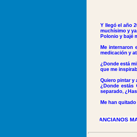
Y llegó el año 2
muchísimo y ya 
Polonio y bajé 
Me internaron e
medicación y at
¿Donde está mi 
que me inspirab
Quiero pintar y 
¿Donde estás 
separado, ¿Ha
Me han quitado 
VISITE A WILLIAM EN EL ASILO DE ANCIANOS MAR