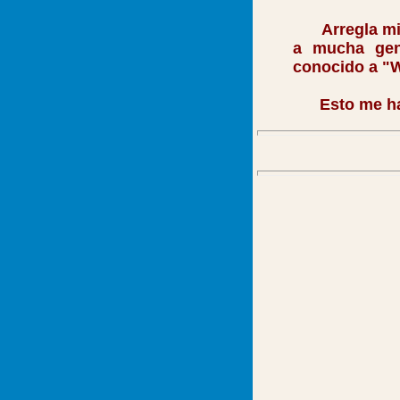
Arregla mi ca
a mucha gen
conocido a "W
Esto me hace