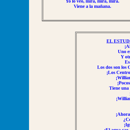
Yo lo veo, mira, mira, mira.
Viene a la mañana.
EL ESTUD
¡A
Uno en
Y otr
Es
Los dos son los 
¡Los Centro
¡Willia
¡Pocos
Tiene una 
¡Willi
¡Ahora 
¿Co
¡Ig
¡El agua cae,