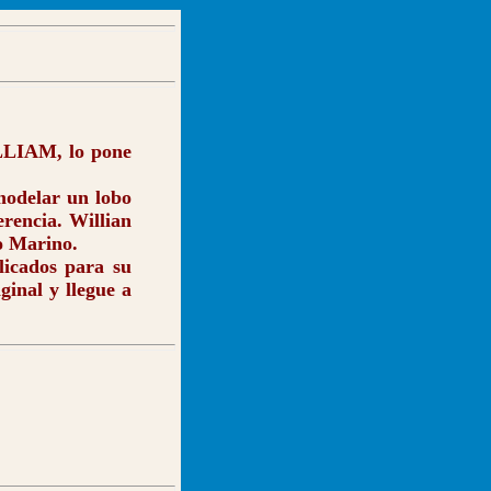
ILLIAM, lo pone
modelar un lobo
erencia. Willian
o Marino.
licados para su
inal y llegue a