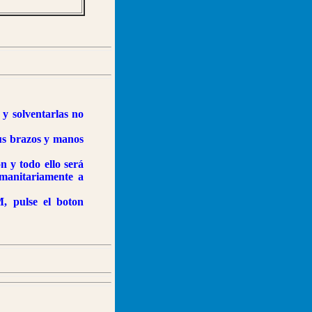
y solventarlas no
sus brazos y manos
n y todo ello será
humanitariamente a
, pulse el boton