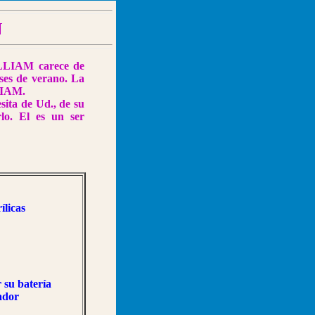
N
ILLIAM carece de
eses de verano. La
LIAM.
ita de Ud., de su
lo. El es un ser
ílicas
 su batería
egulador