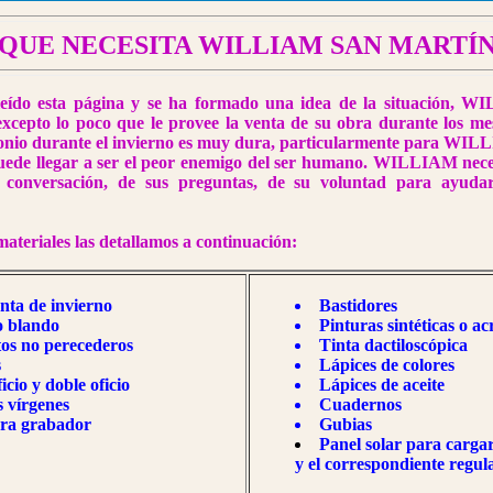
QUE NECESITA WILLIAM SAN MARTÍ
 esta página y se ha formado una idea de la situación, W
excepto lo poco que le provee la venta de su obra durante los m
onio durante el invierno es muy dura, particularmente para WIL
 llegar a ser el peor enemigo del ser humano. WILLIAM neces
u conversación, de sus preguntas, de su voluntad para ayudar
ateriales las detallamos a continuación:
nta de invierno
Bastidores
 blando
Pinturas sintéticas o acr
os no perecederos
Tinta dactiloscópica
s
Lápices de colores
icio y doble oficio
Lápices de aceite
s vírgenes
Cuadernos
ara grabador
Gubias
Panel solar para cargar
y el correspondiente r