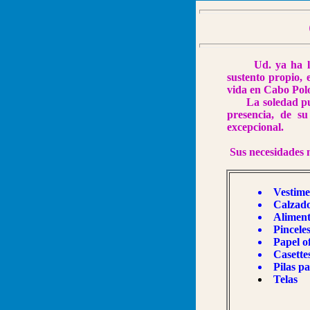
Ud. ya ha leído
sustento propio, 
vida en Cabo Pol
La soledad puede
presencia, de s
excepcional.
Sus necesidades m
Vestime
Calzado
Aliment
Pincele
Papel of
Casette
Pilas p
Telas