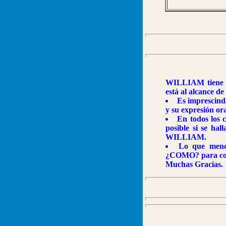
WILLIAM tiene ne
está al alcance de
Es imprescindi
y su expresión ora
En todos los c
posible si se hal
WILLIAM.
Lo que menc
¿COMO? para col
Muchas Gracias.