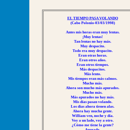
EL TIEMPO PASA VOLANDO
(Cabo Polonio-03/03/1998)
Antes mis horas eran muy lentas.
¡Muy lentas!
Tan lentas no hay más.
Muy despacito.
Todo era muy despacito.
Eran otras horas.
Eran otros años.
Eran otros tiempos.
Más despacitos.
Más lento.
Mis tiempos eran más calmos.
Mucho más.
Ahora son mucho más apurados.
Mucho más.
Más apurados no hay más.
Mis días pasan volando.
Los días ahora tienen alas.
Ahora hay mucha gente.
William ven, noche y día.
Voy a un lado, voy a otro.
¿Cómo me tiene la gente?
Apurado.