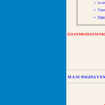
La or
Traye
Págin
SI CONOCE ALGÚN LINK QUE MEREZCA ESTAR EN ESTA PÁGINA
VINCULE LA
URL
DE WILLIAM A SU PAGINA Y ENVI