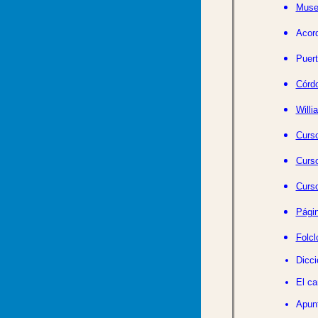
Muse
Acor
Puert
Córdo
Willi
Curso
Curso
Curso
Pági
Folcl
Dicci
El ca
Apunt