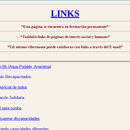
LINKS
*Esta página se encuentra en formación permanente*
*También links de páginas de interés social y humano*
*Ud. mismo cibernauta puede colaborar con links a través del E-mail*
-Ok (Agua Potable, Argentina)
tas Discapacitados
tencial de todos
ción Solidaria
l para sordos
superar discapacidades
rando capacidades diferentes