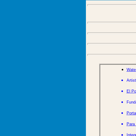
Water
Artis
El Po
Funda
Porta
Para 
Integ