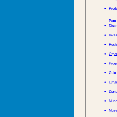
Produ
Para 
Disca
Inves
Roch
Organ
Prog
Guia 
Orga
Diari
Museo
Muse