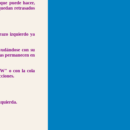
o que puede hacer,
 quedan retrasados
razo izquierdo ya
ayudándose con su
eras permanecen en
"W" o con la cola
cciones.
zquierda.