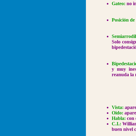
Gateo:
no i
Posición de 
Semiarrodil
Solo consig
bipedestaci
Bipedestac
y muy ines
reanuda la
Vista:
apare
Oido:
apare
Habla:
con 
C.I.:
Willia
buen nivel 