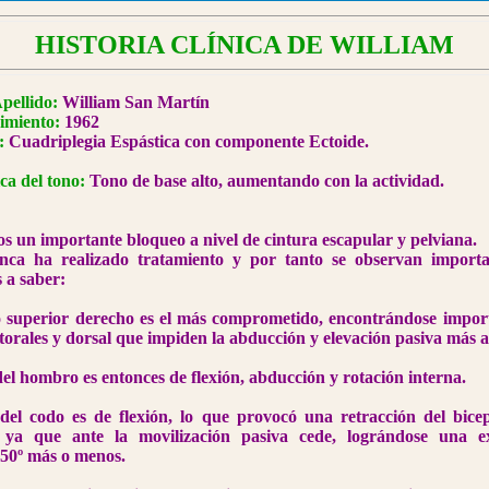
HISTORIA CLÍNICA DE WILLIAM
pellido:
William San Martín
imiento:
1962
:
Cuadriplegia Espástica con componente Ectoide.
ca del tono:
Tono de base alto, aumentando con la actividad.
 un importante bloqueo a nivel de cintura escapular y pelviana.
nca ha realizado tratamiento y por tanto se observan importa
 a saber:
 superior derecho es el más comprometido, encontrándose import
torales y dorsal que impiden la abducción y elevación pasiva más al
del hombro es entonces de flexión, abducción y rotación interna.
 del codo es de flexión, lo que provocó una retracción del bic
 ya que ante la movilización pasiva cede, lográndose una ex
150º más o menos.