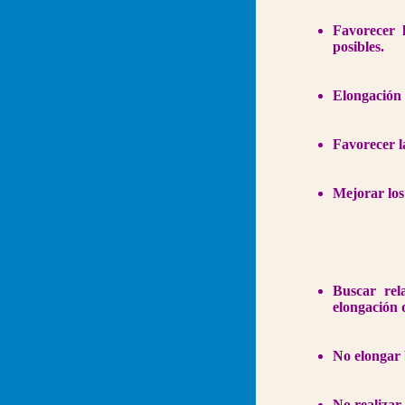
Favorecer 
posibles.
Elongación 
Favorecer l
Mejorar los
Buscar rel
elongación 
No elongar 
No realizar 