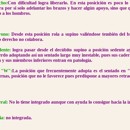
cho:
Con dificultad logra liberarlo. En esta posicición es poco l
ra por si solo adelantar los brazos y hacer algún apoyo, sino que
o a los hombros.
rono:
Desde esta posición rola a supino valiéndose tembién del b
o derecho no colabora.
dente:
logra pasar desde el decúbito supino a posición sedente 
erdo adoptando así un sentado largo muy inestable, pues sus cad
n y sus miembros inferiores entran en patología.
n "W":
La posición que frecuentemente adopta es el sentado en 
iernas, posición que no le favorece pues predispone a mayores retra
eral:
No lo tiene integrado aunque con ayuda lo consigue hacia la i
a:
no integrada.