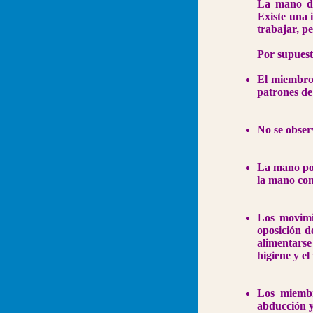
La mano de
Existe una 
trabajar, p
Por supuest
El miembro 
patrones de
No se obser
La mano pos
la mano con
Los movimi
oposición d
alimentars
higiene y el
Los miembr
abducción y 