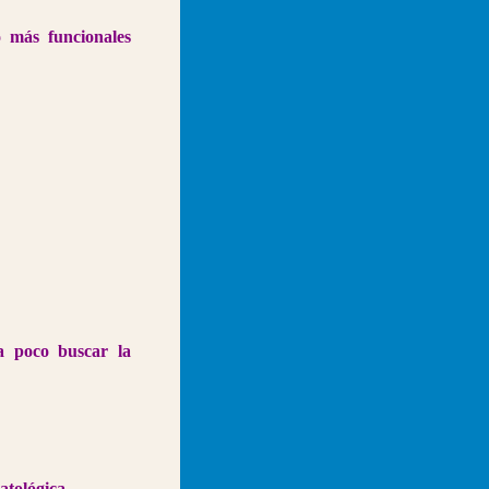
o más funcionales
a poco buscar la
atológica.