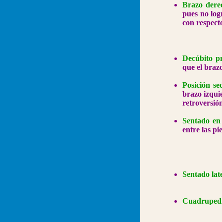
Brazo dere
pues no log
con respect
Decúbito p
que el braz
Posición se
brazo izqui
retroversió
Sentado e
entre las p
Sentado lat
Cuadrupedi