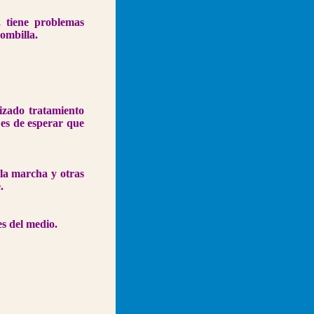
 tiene problemas
ombilla.
lizado tratamiento
 es de esperar que
 la marcha y otras
.
es del medio.