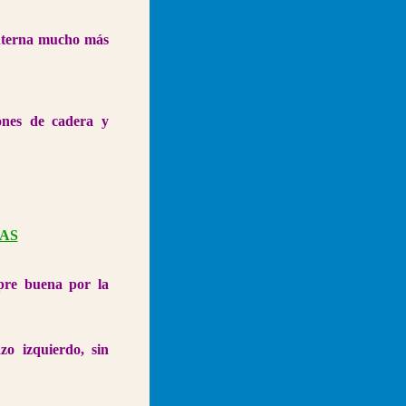
interna mucho más
ones de cadera y
AS
pre buena por la
zo izquierdo, sin