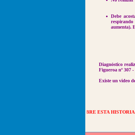
Debe acost
respirando
aumenta). E
Diagnóstico reali
Figueroa nº 307 -
Existe un video de
OR MAYOR INFORMACION SOBRE ESTA HISTORIA CLIN