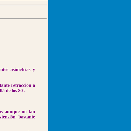
ntes asimetrías y
ante retracción a
lá de los 80º.
eps aunque no tan
tensión bastante