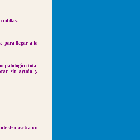
rodillas.
e para llegar a la
n patológico total
orar sin ayuda y
ante demuestra un