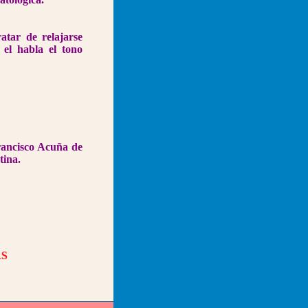
atar de relajarse
 el habla el tono
Francisco Acuña de
tina.