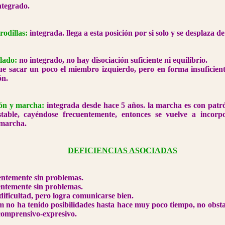
ntegrado.
rodillas:
integrada. llega a esta posición por si solo y se desplaza de 
lado:
no integrado, no hay disociación suficiente ni equilibrio.
ue sacar un poco el miembro izquierdo, pero en forma insuficient
ón.
ión y marcha:
integrada desde hace 5 años. la marcha es con patró
table, cayéndose frecuentemente, entonces se vuelve a incorp
 marcha.
DEFICIENCIAS ASOCIADAS
ntemente sin problemas.
ntemente sin problemas.
dificultad, pero logra comunicarse bien.
m no ha tenido posibilidades hasta hace muy poco tiempo, no obst
comprensivo-expresivo.