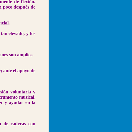
nente de flexión.
un poco después de
cial.
tan elevado, y los
ones son amplios.
; ante el apoyo de
sión voluntaria y
strumento musical,
er y ayudar en la
ón de caderas con