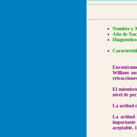
Nombre y A
Año de Nac
Diagnóstico
Característi
Encontramos
William nu
retracciones
El miembro
nivel de pec
La actitud 
La actitud
importante
aceptable, 