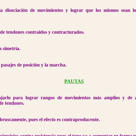
la disociación de movimientos y lograr que los mismos sean l
de tendones contraidos y contracturados.
a simetría.
 pasajes de posición y la marcha.
PAUTAS
ajarlo para lograr rangos de movimientos más amplios y de 
de tendones.
bruscamente, pues el efecto es contraproducente.
ejercicios contra resistencia pues el tono va a aumentar en forma p