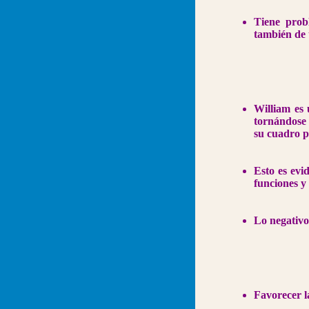
Tiene prob
también de 
William es 
tornándose 
su cuadro 
Esto es evi
funciones y
Lo negativo 
Favorecer la