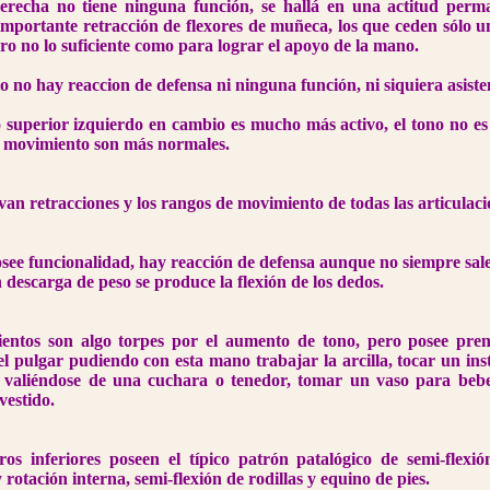
recha no tiene ninguna función, se hallá en una actitud perma
importante retracción de flexores de muñeca, los que ceden sólo 
ero no lo suficiente como para lograr el apoyo de la mano.
o no hay reaccion de defensa ni ninguna función, ni siquiera asisten
superior izquierdo en cambio es mucho más activo, el tono no es 
 movimiento son más normales.
van retracciones y los rangos de movimiento de todas las articulaci
ee funcionalidad, hay reacción de defensa aunque no siempre sale
 descarga de peso se produce la flexión de los dedos.
entos son algo torpes por el aumento de tono, pero posee pren
el pulgar pudiendo con esta mano trabajar la arcilla, tocar un in
e valiéndose de una cuchara o tenedor, tomar un vaso para beb
 vestido.
os inferiores poseen el típico patrón patalógico de semi-flexi
rotación interna, semi-flexión de rodillas y equino de pies.