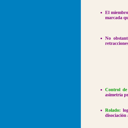
El miembro 
marcada que
No obstant
retracciones
Control de
asimetría pr
Rolado:
log
disociación