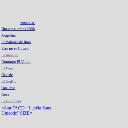
PRINCIPAL
Nuevos cuentos 2008
Jorgelina
La balanza de Juan
Esto no es Cuento
El Asesino
Domingo El Viudo
El Final
Gentile
El Grafito
Qué Pasa
Rosa
La Caminata
<font FACE="Lucida Sans
Unicode" SIZE=