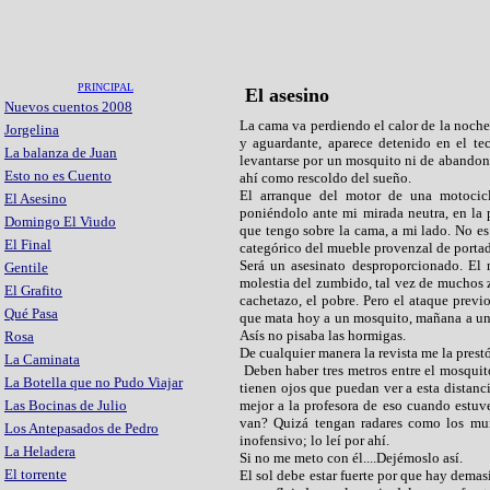
PRINCIPAL
El asesino
Nuevos cuentos 2008
La cama va perdiendo el calor de la noche
Jorgelina
y aguardante, aparece detenido en el t
La balanza de Juan
levantarse por un mosquito ni de abandonar
Esto no es Cuento
ahí como rescoldo del sueño.
El arranque del motor de una motocicl
El Asesino
poniéndolo ante mi mirada neutra, en la p
Domingo El Viudo
que tengo sobre la cama, a mi lado. No es
El Final
categórico del mueble provenzal de portada
Será un asesinato desproporcionado. El 
Gentile
molestia del zumbido, tal vez de muchos 
El Grafito
cachetazo, el pobre. Pero el ataque previo
Qué Pasa
que mata hoy a un mosquito, mañana a un 
Asís no pisaba las hormigas.
Rosa
De cualquier manera la revista me la pres
La Caminata
Deben haber tres metros entre el mosquit
La Botella que no Pudo Viajar
tienen ojos que puedan ver a esta distanc
Las Bocinas de Julio
mejor a la profesora de eso cuando estuv
van? Quizá tengan radares como los mu
Los Antepasados de Pedro
inofensivo; lo leí por ahí.
La Heladera
Si no me meto con él....Dejémoslo así.
El torrente
El sol debe estar fuerte por que hay demasi