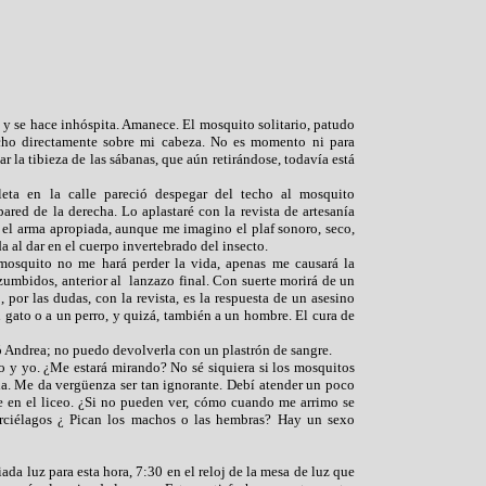
 y se hace inhóspita. Amanece. El mosquito solitario, patudo
echo directamente sobre mi cabeza. No es momento ni para
 la tibieza de las sábanas, que aún retirándose, todavía está
eta en la calle pareció despegar del techo al mosquito
ared de la derecha. Lo aplastaré con la revista de artesanía
 el arma apropiada, aunque me imagino el plaf sonoro, seco,
 al dar en el cuerpo invertebrado del insecto.
mosquito no me hará perder la vida, apenas me causará la
zumbidos, anterior al
lanzazo final. Con suerte morirá de un
, por las dudas, con la revista, es la respuesta de un asesino
gato o a un perro, y quizá, también a un hombre. El cura de
tó Andrea; no puedo devolverla con un plastrón de sangre.
o y yo. ¿Me estará mirando? No sé siquiera si los mosquitos
ia. Me da vergüenza ser tan ignorante. Debí atender un poco
e en el liceo. ¿Si no pueden ver, cómo cuando me arrimo se
rciélagos ¿ Pican los machos o las hembras? Hay un sexo
ada luz para esta hora, 7:30 en el reloj de la mesa de luz que