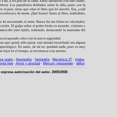
e a mí, a los pies de la cama. Estoy satisfecho con este cuarto,
fecta. Los pantalones doblados sobre la silla, junto con la
n el piso, tiene que estar el libro que leí anoche. Era, ¿cuál
checoslovaco de moda. ¡Qué horror! Junto al libro, infaltables,
o he encontrado el arma. Nunca fui tan felino ni calculador;
isión. El golpe sobre el pobre bicho es rotundo, violento y
marca del yute tejido, rodeando, destacando la anatomía del
ha recuperado calor con la nueva seguridad.
nso que quizá, sólo quizá, este animal escrachado sea alguna
arqueológico. En tanto, de mí no quedará nada, pues es muy
tan lejos en el tiempo, se reconozca a un asesino.
os gratis
-
Aerografía
-
Serigrafía
-
Mecánica 2T
-
Ingles
ogía free
-
Amor y amistad
-
Mercury messenger
-
aMsn
 expresa autorización del autor. 2005/2008