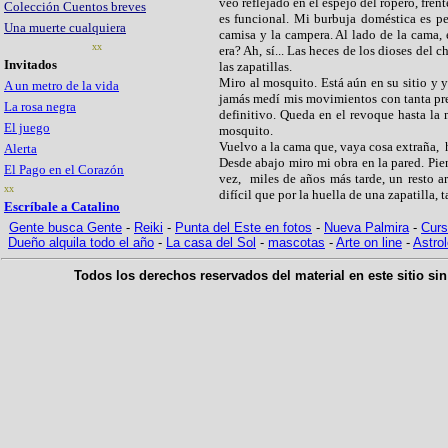
veo reflejado en el espejo del ropero, frent
Colección Cuentos breves
es funcional. Mi burbuja doméstica es per
Una muerte cualquiera
camisa y la campera. Al lado de la cama, e
xx
era? Ah, sí... Las heces de los dioses del 
Invitados
las zapatillas.
Miro al mosquito. Está aún en su sitio y y
A un metro de la vida
jamás medí mis movimientos con tanta prec
La rosa negra
definitivo. Queda en el revoque hasta la 
El juego
mosquito.
Vuelvo a la cama que, vaya cosa extraña,
Alerta
Desde abajo miro mi obra en la pared. Pie
El Pago en el Corazón
vez,
miles de años más tarde, un resto 
xx
difícil que por la huella de una zapatilla, 
Escríbale a Catalino
G
ente busca Gente
-
Reiki
-
Punta del Este en fotos
-
Nueva Palmira
-
Curs
Dueño alquila todo el año
-
La casa del Sol
-
mascotas
-
Arte on line
-
Astrol
Todos los derechos reservados del material en este sitio sin