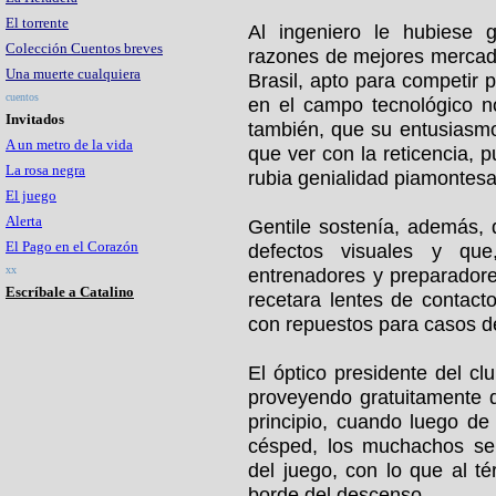
El torrente
Al ingeniero le hubiese 
Colección Cuentos breves
razones de mejores mercad
Una muerte cualquiera
Brasil, apto para competir p
cuentos
en el campo tecnológico n
Invitados
también, que su entusiasmo 
A un metro de la vida
que ver con la reticencia, 
La rosa negra
rubia genialidad piamontes
El juego
Alerta
Gentile sostenía, además,
El Pago en el Corazón
defectos visuales y qu
xx
entrenadores y preparadores
Escríbale a Catalino
recetara lentes de contact
con repuestos para casos de
El óptico presidente del cl
proveyendo gratuitamente d
principio, cuando luego de
césped, los muchachos se
del juego, con lo que al t
borde del descenso.