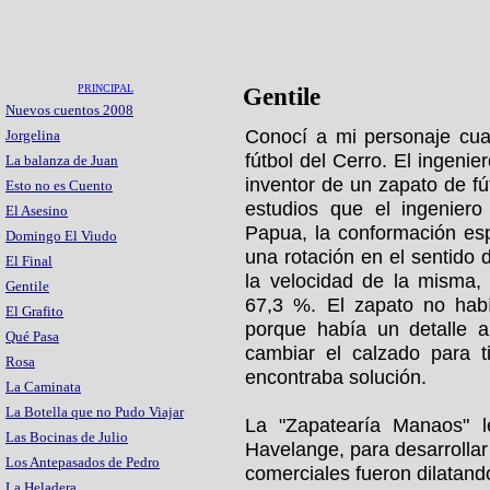
PRINCIPAL
Gentile
Nuevos cuentos 2008
Conocí a mi personaje cua
Jorgelina
fútbol del Cerro. El ingenier
La balanza de Juan
inventor de un zapato de fú
Esto no es Cuento
estudios que el ingeniero
El Asesino
Papua, la conformación esp
Domingo El Viudo
una rotación en el sentido 
El Final
la velocidad de la misma,
Gentile
67,3 %. El zapato no hab
El Grafito
porque había un detalle a
Qué Pasa
cambiar el calzado para ti
Rosa
encontraba solución.
La Caminata
La Botella que no Pudo Viajar
La "Zapatearía Manaos" le
Las Bocinas de Julio
Havelange, para desarrollar
Los Antepasados de Pedro
comerciales fueron dilatando
La Heladera