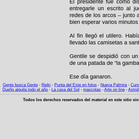
El presidente fue como di
entregarle un escrito al j
redes de los arcos – junto
bien esperar varios minutos
Al fin llegó el utilero. Ha
llevado las camisetas a sant
Gentile se despidió con un
de una patada de “la gamba 
Ese día ganaron.
G
ente busca Gente
-
Reiki
-
Punta del Este en fotos
-
Nueva Palmira
-
Curs
Dueño alquila todo el año
-
La casa del Sol
-
mascotas
-
Arte on line
-
Astrol
Todos los derechos reservados del material en este sitio sin