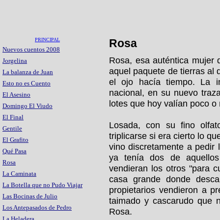
PRINCIPAL
Rosa
Nuevos cuentos 2008
Rosa, esa auténtica mujer d
Jorgelina
aquel paquete de tierras al
La balanza de Juan
el ojo hacía tiempo. La i
Esto no es Cuento
nacional, en su nuevo traza
El Asesino
lotes que hoy valían poco o
Domingo El Viudo
El Final
Losada, con su fino olfat
Gentile
triplicarse si era cierto lo 
El Grafito
vino discretamente a pedir 
Qué Pasa
ya tenía dos de aquellos 
Rosa
vendieran los otros "para c
La Caminata
casa grande donde descan
La Botella que no Pudo Viajar
propietarios vendieron a p
Las Bocinas de Julio
taimado y cascarudo que n
Los Antepasados de Pedro
Rosa.
La Heladera