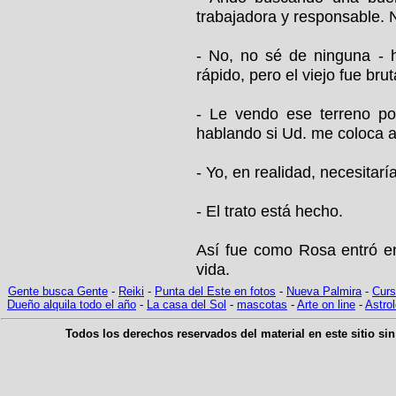
trabajadora y responsable. 
- No, no sé de ninguna - 
rápido, pero el viejo fue bru
- Le vendo ese terreno p
hablando si Ud. me coloca a
- Yo, en realidad, necesitarí
- El trato está hecho.
Así fue como Rosa entró en
vida.
G
ente busca Gente
-
Reiki
-
Punta del Este en fotos
-
Nueva Palmira
-
Curs
Dueño alquila todo el año
-
La casa del Sol
-
mascotas
-
Arte on line
-
Astrol
Todos los derechos reservados del material en este sitio sin