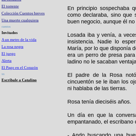
El torrente
En principio sospechaba q
Colección Cuentos breves
como declaraba, sino que 
Una muerte cualquiera
buen negocio, aunque él no 
cuentos
Invitados
Losada iba y venía, a vece
A un metro de la vida
insistencia. Nadie lo esp
La rosa negra
María, por lo que disponía 
El juego
era un perro de presa para 
Alerta
ladino no le sacaban ventaja
El Pago en el Corazón
El padre de la Rosa notó
xx
Escríbale a Catalino
cincuentón se le iban los o
ni hablaba de las tierras.
Rosa tenía dieciséis años.
Un día en que la convers
empantanado, el escribano 
- Ando buscando una buen