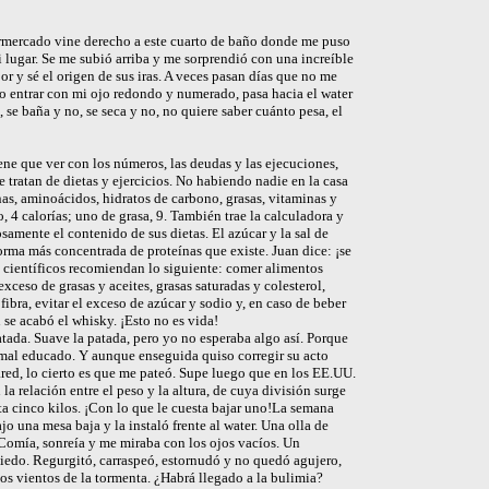
ermercado vine derecho a este cuarto de baño donde me puso
mi lugar. Se me subió arriba y me sorprendió con una increíble
r y sé el origen de sus iras. A veces pasan días que no me
o entrar con mi ojo redondo y numerado, pasa hacia el water
 se baña y no, se seca y no, no quiere saber cuánto pesa, el
ene que ver con los números, las deudas y las ejecuciones,
e tratan de dietas y ejercicios. No habiendo nadie en la casa
nas, aminoácidos, hidratos de carbono, grasas, vitaminas y
 4 calorías; uno de grasa, 9. También trae la calculadora y
mente el contenido de sus dietas. El azúcar y la sal de
orma más concentrada de proteínas que existe. Juan dice: ¡se
s científicos recomiendan lo siguiente: comer alimentos
exceso de grasas y aceites, grasas saturadas y colesterol,
ibra, evitar el exceso de azúcar y sodio y, en caso de beber
e acabó el whisky. ¡Esto no es vida!
ada. Suave la patada, pero yo no esperaba algo así. Porque
r mal educado. Y aunque enseguida quiso corregir su acto
ed, lo cierto es que me pateó. Supe luego que en los EE.UU.
a relación entre el peso y la altura, de cuya división surge
ta cinco kilos. ¡Con lo que le cuesta bajar uno!La semana
jo una mesa baja y la instaló frente al water. Una olla de
 Comía, sonreía y me miraba con los ojos vacíos. Un
iedo. Regurgitó, carraspeó, estornudó y no quedó agujero,
los vientos de la tormenta. ¿Habrá llegado a la bulimia?