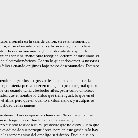
ba arropada en la caja de cartón, en estante superior,
ctor, entre el secador de pelo y la batidora, cuando lo vi
ande y hermosa humanidad, bamboleando de izquierda a
apiens sapiens, mandíbula recogida, cerebro desarrollado, el
 de electrodomésticos. Contra lo que todos creen, a nosotras
os felices cuando crujimos bajo pesos descomunales. Estamos
ender los gordos no gustan de sí mismos. Juan no es la
iempo intenta permanecer en un lejano peso corporal que no
omo era cuando tenía dieciocho años, pesar como entonces.
nder, que el hombre lo único que tiene igual, lo que en él
r, el alma, pero que en cuanto a kilos, a años, y a culpas se
bilidad de las mareas.
i dueño. Juan es ejecutivo bancario. No se me pida que
bien. Tengo la certidumbre de que es social y
o cuando le dice a su mujer decile que no estoy. Claro que
a evadirse de sus perseguidores, pero en este gordo mío hay
de los temores sino del ombligo satisfecho. Decile que no