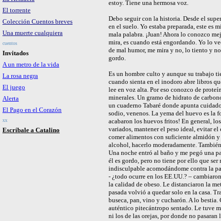
estoy. Tiene una hermosa voz.
El torrente
Debo seguir con la historia. Desde el sup
Colección Cuentos breves
en el suelo. Yo estaba preparada, este es 
Una muerte cualquiera
mala palabra. ¡Juan! Ahora lo conozco mejo
mira, es cuando está engordando. Yo lo ve
cuentos
de mal humor, me mira y no, lo tiento y no,
Invitados
gordo.
A un metro de la vida
Es un hombre culto y aunque su trabajo ti
La rosa negra
cuando sienta en el inodoro abre libros qu
El juego
lee en voz alta. Por eso conozco de proteí
minerales. Un gramo de hidrato de carbono,
Alerta
un cuaderno Tabaré donde apunta cuidadosa
El Pago en el Corazón
sodio, venenos. La yema del huevo es la f
xx
acabaron los huevos fritos! En general, lo
variados, mantener el peso ideal, evitar el 
Escríbale a Catalino
comer alimentos con suficiente almidón y f
alcohol, hacerlo moderadamente. También s
Una noche entró al baño y me pegó una pat
él es gordo, pero no tiene por ello que se
indisculpable acomodándome contra la par
- ¿todo ocurre en los EE.UU.? – cambiaron l
la calidad de obeso. Le distanciaron la me
pasada volvió a quedar solo en la casa. Tra
buseca, pan, vino y cucharón. A lo bestia.
auténtico pitecántropo sentado. Le tuve m
ni los de las orejas, por donde no pasaran 