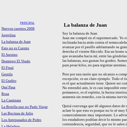
PRINCIPAL
La balanza de Juan
Nuevos cuentos 2008
Soy la balanza de Juan
Jorgelina
Juan me compró en el supermercado. Yo esta
La balanza de Juan
inclinada hacia atrás contra el termocalefa
avanzar por el pasillo adelantando su gr
Esto no es Cuento
derecha el vientre fláccido. Era un homo s
El Asesino
que avanzaba hacia mí, entre las góndolas
las balanzas, nos gustan los gordos. Som
Domingo El Viudo
para pesar kilos, no para registrar anemias.
El Final
Gentile
Pero por una razón que no alcanzo a compr
excepción; es un claro ejemplo. Todo el t
El Grafito
es el que actualmente tiene. Quiere ser c
Qué Pasa
No entendió aún, le es casi imposible ente
permanece, es el espíritu, la fuerza interio
Rosa
aumenta sin remedio, con la misma inevita
La Caminata
Quizá convenga que dé algunos datos de m
La Botella que no Pudo Viajar
aclare lo que esto es porque no lo sé muy 
Las Bocinas de Julio
comercialmente muy importante. Lo adviert
los estafadores podrían decir lo mismo par
Los Antepasados de Pedro
contundencia, seguridad, que no le salen 
La Heladera