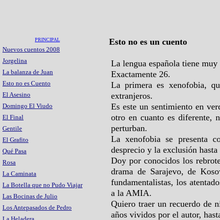
PRINCIPAL
Esto no es un cuento
Nuevos cuentos 2008
Jorgelina
La lengua española tiene muy
La balanza de Juan
Exactamente 26.
Esto no es Cuento
La primera es xenofobia, que
El Asesino
extranjeros.
Es este un sentimiento en ver
Domingo El Viudo
otro en cuanto es diferente, 
El Final
perturban.
Gentile
La xenofobia se presenta co
El Grafito
desprecio y la exclusión hasta 
Qué Pasa
Doy por conocidos los rebrot
Rosa
drama de Sarajevo, de Kosov
La Caminata
fundamentalistas, los atentad
La Botella que no Pudo Viajar
a la AMIA.
Las Bocinas de Julio
Quiero traer un recuerdo de n
Los Antepasados de Pedro
años vividos por el autor, hast
La Heladera