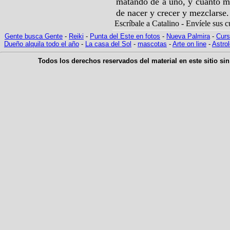
matando de a uno, y cuanto m
de nacer y crecer y mezclarse.
Escríbale a Catalino - Envíele sus 
G
ente busca Gente
-
Reiki
-
Punta del Este en fotos
-
Nueva Palmira
-
Curs
Dueño alquila todo el año
-
La casa del Sol
-
mascotas
-
Arte on line
-
Astrol
Todos los derechos reservados del material en este sitio sin