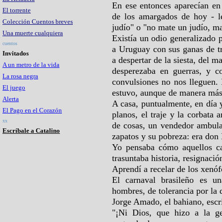
En ese entonces aparecían en 
El torrente
de los amargados de hoy - le
Colección Cuentos breves
judío" o "no mate un judío, ma
Una muerte cualquiera
Existía un odio generalizado p
cuentos
a Uruguay con sus ganas de t
Invitados
a despertar de la siesta, del m
A un metro de la vida
desperezaba en guerras, y c
La rosa negra
convulsiones no nos lleguen.
El juego
estuvo, aunque de manera más s
Alerta
A casa, puntualmente, en día 
El Pago en el Corazón
planos, el traje y la corbata 
xx
de cosas, un vendedor ambula
Escríbale a Catalino
zapatos y su pobreza: era don E
Yo pensaba cómo aquellos car
trasuntaba historia, resignaci
Aprendí a recelar de los xenóf
El carnaval brasileño es u
hombres, de tolerancia por la 
Jorge Amado, el bahiano, escr
"¡Ni Dios, que hizo a la g