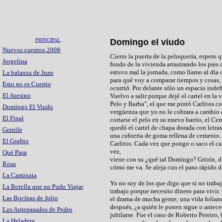
PRINCIPAL
Domingo el viudo
Nuevos cuentos 2008
Cierro la puerta de la peluquería, espero q
Jorgelina
fondo de la vivienda arrastrando los pies
estuvo mal la jornada, como llamo al día 
La balanza de Juan
para qué voy a comparar tiempos y cosas, 
Esto no es Cuento
ocurrió. Por delante sólo un espacio indef
El Asesino
Vuelvo a salir porque dejé el cartel en la
Pelo y Barba", el que me pintó Carlitos c
Domingo El Viudo
vergüenza que yo no le cobrara a cambio 
El Final
cortarse el pelo en su nuevo barrio, el Cer
quedó el cartel de chapa dorada con letras
Gentile
una cubierta de goma rellena de cemento.
El Grafito
Carlitos. Cada vez que pongo o saco el ca
vez,
Qué Pasa
viene con su ¿qué tal Domingo? Gritón, de
Rosa
cómo me va. Se aleja con el paso rápido d
La Caminata
Yo no soy de los que digo que si no traba
La Botella que no Pudo Viajar
trabajo porque necesito dinero para vivir
Las Bocinas de Julio
el drama de mucha gente; una vida folian
después, ¿a quién le ponen sigue o antece
Los Antepasados de Pedro
jubilarse. Fue el caso de Roberto Pereiro,
La Heladera