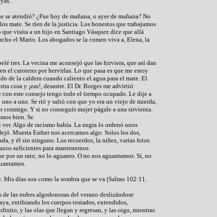
uyas.
que se atendió? ¿Fue hoy de mañana, o ayer de mañana? No
 los mate. Se ríen de la justicia. Los honestos que trabajamos
 que visita a un hijo en Santiago Vásquez dice que allá
acho el Mario. Los abogados se la comen viva a, Elena, la
elé tres. La vecina me aconsejó que las hirviera, que así dan
en el caroteno por hervirlas. Lo que pasa es que me estoy
do de la caldera cuando caliento el agua para el mate. El
tra cosa y ¡zas!, desastre. El Dr. Borges me advirtió:
con este consejo tengo todo el tiempo ocupado. Le dije a
uno a uno. Se rió y salió con que yo era un viejo de mierda,
r conmigo. Y si no conseguís mujer págale a una sirvienta.
amos bien. Se
 ver. Algo de racismo había. La negra lo ordenó unos
ejó. Muerta Esther nos acercamos algo. Solos los dos,
da, y él sin ninguno. Los recuerdos, la niñez, varias fotos
 lazos suficientes para mantenernos
e por un rato; no lo aguanto. O no nos aguantamos. Sí, no
guantamos.
e. Mis días son como la sombra que se va (Salmo 102:11.
 de las nubes algodonosas del verano deslizándose
playa, entibiando los cuerpos tostados, extendidos,
inito, y las olas que llegan y regresan, y las oigo, mientras