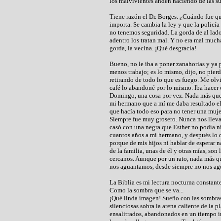
los malvivientes anden haciendo de las s
Tiene razón el Dr. Borges. ¿Cuándo fue 
importa. Se cambia la ley y que la policía
no tenemos seguridad. La gorda de al lado
adentro los tratan mal. Y no era mal much
gorda, la vecina. ¡Qué desgracia!
Bueno, no le iba a poner zanahorias y ya p
menos trabajo; es lo mismo, dijo, no pierd
retirando de todo lo que es fuego. Me olvi
café lo abandoné por lo mismo. Iba hacer o
Domingo, una cosa por vez. Nada más que 
mi hermano que a mí me daba resultado el 
que hacía todo eso para no tener una muje
Siempre fue muy grosero. Nunca nos llev
casó con una negra que Esther no podía ni
cuantos años a mi hermano, y después lo d
porque de mis hijos ni hablar de esperar na
de la familia, unas de él y otras mías, son
cercanos. Aunque por un rato, nada más qu
nos aguantamos, desde siempre no nos a
La Biblia es mi lectura nocturna constant
Como la sombra que se va...
¡Qué linda imagen! Sueño con las sombras
silenciosas sobra la arena caliente de la 
ensalitrados, abandonados en un tiempo inf