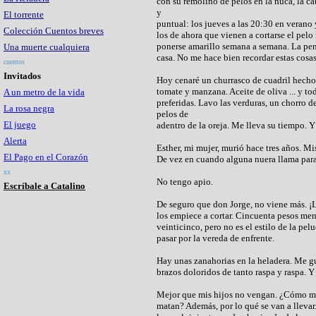
con su remolino de pelos en la nuca, la c
y
El torrente
puntual: los jueves a las 20:30 en verano
Colección Cuentos breves
los de ahora que vienen a cortarse el pelo 
ponerse amarillo semana a semana. La penúl
Una muerte cualquiera
casa. No me hace bien recordar estas cosas
cuentos
Invitados
Hoy cenaré un churrasco de cuadril hecho e
tomate y manzana. Aceite de oliva ... y to
A un metro de la vida
preferidas. Lavo las verduras, un chorro d
La rosa negra
pelos de
El juego
adentro de la oreja. Me lleva su tiempo. 
Alerta
Esther, mi mujer, murió hace tres años. Mi
El Pago en el Corazón
De vez en cuando alguna nuera llama par
xx
No tengo apio.
Escríbale a Catalino
De seguro que don Jorge, no viene más. ¡L
los empiece a cortar. Cincuenta pesos men
veinticinco, pero no es el estilo de la pel
pasar por la vereda de enfrente.
Hay unas zanahorias en la heladera. Me gu
brazos doloridos de tanto raspa y raspa. Y 
Mejor que mis hijos no vengan. ¿Cómo me
matan? Además, por lo qué se van a llevar.