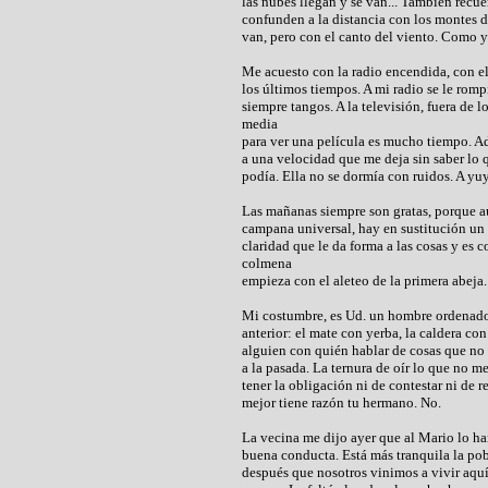
las nubes llegan y se van... También recu
confunden a la distancia con los montes d
van, pero con el canto del viento. Como y
Me acuesto con la radio encendida, con 
los últimos tiempos. A mi radio se le rompi
siempre tangos. A la televisión, fuera de l
media
para ver una película es mucho tiempo. A
a una velocidad que me deja sin saber lo 
podía. Ella no se dormía con ruidos. A y
Las mañanas siempre son gratas, porque au
campana universal, hay en sustitución un 
claridad que le da forma a las cosas y es 
colmena
empieza con el aleteo de la primera abeja
Mi costumbre, es Ud. un hombre ordenado 
anterior: el mate con yerba, la caldera co
alguien con quién hablar de cosas que no 
a la pasada. La ternura de oír lo que no me
tener la obligación ni de contestar ni de 
mejor tiene razón tu hermano. No.
La vecina me dijo ayer que al Mario lo ha
buena conducta. Está más tranquila la po
después que nosotros vinimos a vivir aquí,