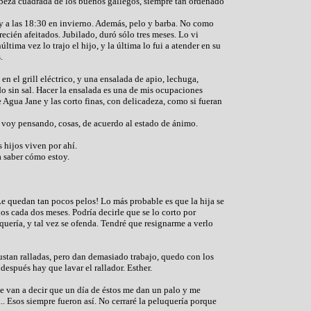
abeza cuadrada de los buenos gallegos, siempre tan ordenado
 y a las 18:30 en invierno. Además, pelo y barba. No como
recién afeitados. Jubilado, duró sólo tres meses. Lo vi
tima vez lo trajo el hijo, y la última lo fui a atender en su
.
n el grill eléctrico, y una ensalada de apio, lechuga,
do sin sal. Hacer la ensalada es una de mis ocupaciones
e Agua Jane y las corto finas, con delicadeza, como si fueran
Y voy pensando, cosas, de acuerdo al estado de ánimo.
s hijos viven por ahí.
a saber cómo estoy.
e quedan tan pocos pelos! Lo más probable es que la hija se
os cada dos meses. Podría decirle que se lo corto por
uquería, y tal vez se ofenda. Tendré que resignarme a verlo
stan ralladas, pero dan demasiado trabajo, quedo con los
después hay que lavar el rallador. Esther.
 van a decir que un día de éstos me dan un palo y me
.. Esos siempre fueron así. No cerraré la peluquería porque