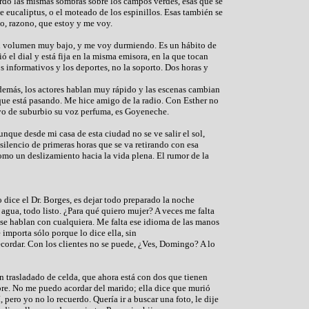
erdo las mismas sombras sobre los campos verdes, esas que se
e eucaliptus, o el moteado de los espinillos. Esas también se
o, razono, que estoy y me voy.
el volumen muy bajo, y me voy durmiendo. Es un hábito de
ó el dial y está fija en la misma emisora, en la que tocan
os informativos y los deportes, no la soporto. Dos horas y
demás, los actores hablan muy rápido y las escenas cambian
que está pasando. Me hice amigo de la radio. Con Esther no
uyo de suburbio su voz perfuma, es Goyeneche.
nque desde mi casa de esta ciudad no se ve salir el sol,
silencio de primeras horas que se va retirando con esa
como un deslizamiento hacia la vida plena. El rumor de la
.
dice el Dr. Borges, es dejar todo preparado la noche
n agua, todo listo. ¿Para qué quiero mujer? A veces me falta
se hablan con cualquiera. Me falta ese idioma de las manos
 importa sólo porque lo dice ella, sin
recordar. Con los clientes no se puede, ¿Ves, Domingo? A lo
n trasladado de celda, que ahora está con dos que tienen
bre. No me puedo acordar del marido; ella dice que murió
 pero yo no lo recuerdo. Quería ir a buscar una foto, le dije