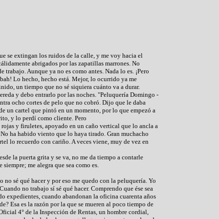
ue se extingan los ruidos de la calle, y me voy hacia el
 cálidamente abrigados por las zapatillas marrones. No
de trabajo. Aunque ya no es como antes. Nada lo es. ¡Pero
bah! Lo hecho, hecho está. Mejor, lo ocurrido ya me
inido, un tiempo que no sé siquiera cuánto va a durar.
 vereda y debo entrarlo por las noches. "Peluquería Domingo -
ontra ocho cortes de pelo que no cobró. Dijo que le daba
de un cartel que pintó en un momento, por lo que empezó a
rito, y lo perdí como cliente. Pero
 rojas y firuletes, apoyado en un caño vertical que lo ancla a
 No ha habido viento que lo haya tirado. Gran muchacho
rtel lo recuerdo con cariño. A veces viene, muy de vez en
sde la puerta grita y se va, no me da tiempo a contarle
e siempre; me alegra que sea como es.
jo no sé qué hacer y por eso me quedo con la peluquería. Yo
. Cuando no trabajo sí sé qué hacer. Comprendo que ése sea
do expedientes, cuando abandonan la oficina cuarenta años
de? Esa es la razón por la que se mueren al poco tiempo de
 Oficial 4° de la Inspección de Rentas, un hombre cordial,