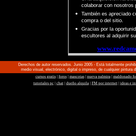
colaborar con nosotros 
También es apreciado cu
compra o del sitio.
Gracias por la oportunid
escultores al adquirir s
www.redcamel
Derechos de autor reservados. Junio 2005 - Está totalmente prohibid
medio visual, electrónico, digital o impreso, de cualquier pintura 
cursos gratis
|
foros
|
mascotas
|
nueva palmira
|
maldonado fo
tutoriales pc
|
chat
|
dueño alquila
|
FM por internet
|
ideas e i