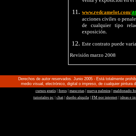
venta y exposición en el s
a
www.redcamelot.com/
acciones civiles o penal
de cualquier tipo rel
exposición.
Este contrato puede varia
Revisión marzo 2008
Derechos de autor reservados. Junio 2005 - Está totalmente prohibid
medio visual, electrónico, digital o impreso, de cualquier pintura 
cursos gratis
|
foros
|
mascotas
|
nueva palmira
|
maldonado fo
tutoriales pc
|
chat
|
dueño alquila
|
FM por internet
|
ideas e i