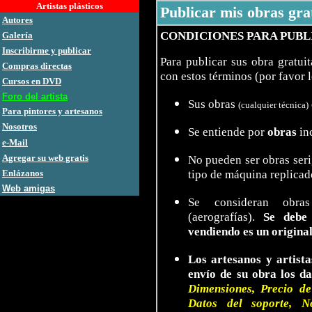
Artistas plásticos
Publicar mis obras gra
Autores
CONDICIONES PARA PUBL
Galería
Inscribirme y publicar
Para publicar sus obra gratui
Compras directas
con estos términos (por favor 
Cursos en DVD
Foro del artista
Sus obras
(cualquier técnica)
Para pintores y artesanos
Nosotros
Se entiende por
obras
inc
e-Mail
Agregar su web gratis
No pueden ser obras seri
tipo de máquina replicad
Enlázanos
Web amigas
Se consideran obras 
(aerografías).
Se debe
vendiendo es un original
Los artesanos y artist
envío de su obra los da
Dimensiones, Precio de
Datos del soporte, N