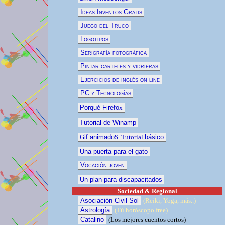
Ideas Inventos Gratis
Juego del Truco
Logotipos
Serigrafía fotográfica
Pintar carteles y vidrieras
Ejercicios de inglés on line
PC y Tecnologías
Porqué Firefo
x
Tutorial de Winamp
G
if animado
S. Tutorial
básico
Una puerta para el gato
Vocación joven
Un plan para discapacitados
Sociedad & Regional
Asociación Civil Sol
(Reiki, Yoga, más..)
Astrología
(Tú horóscopo free)
Catalino
(
Los mejores cuentos
cortos)