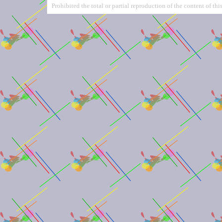
Prohibited the total or partial reproduction of the content of this