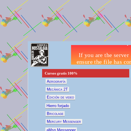
Cursos gratis
100%
Aerografía
Mecánica 2T
Edición de video
Hierro forjado
Bricolage
Mercury Messenger
aMsn Messenger