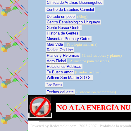
Clínica de Análisis Bioenergético
Centro de Estudios Camelot
De todo un poco
(Blog)
Centro Espeleológico Uruguayo
Gente Busca Gente
Historia de Gentes
Mascotas Perros y Gatos
Más Vida
(Patología mamaria)
Radios On-Line
Planos y Reformas
(Tramites obras y planos)
Agro Flobel
(Alimentos para mascotas)
Relaciones Publicas
Te Busco amor
(Contactos free)
William San Martín S.O.S.
Los Foros
Techos del este
(Colocación membranas)
NO A LA ENERGÍA N
Powered by Redcamelot.com -
2005-
2007 - Prohibida la reprodu