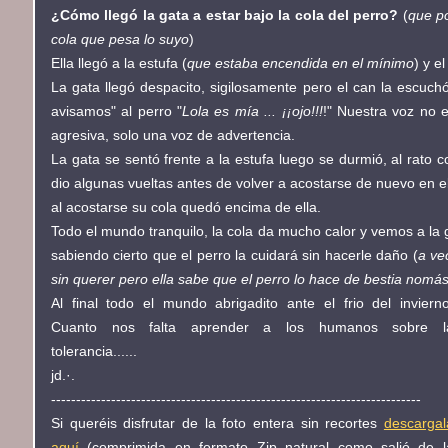
¿Cómo llegó la gata a estar bajo la cola del perro?
(
que po
cola que pesa lo suyo
)
Ella llegó a la estufa (
que estaba encendida en el mínimo
) y e
La gata llegó despacito, sigilosamente pero el can la escuch
avisamos" al perro "
Lola es mía ... ¡¡ojo!!!
!" Nuestra voz no
agresiva, solo una voz de advertencia.
La gata se sentó frente a la estufa luego se durmió, al rato 
dio algunas vueltas antes de volver a acostarse de nuevo en e
al acostarse su cola quedó encima de ella.
Todo el mundo tranquilo, la cola da mucho calor y vemos a la 
sabiendo cierto que el perro la cuidará sin hacerle daño (
a ve
sin querer pero ella sabe que el perro lo hace de bestia nomá
Al final todo el mundo abrigadito ante el frio del invierno
Cuanto nos falta aprender a los humanos sobre l
tolerancia......
jd.·.
--------------------------------------------------------------------------
Si queréis disfrutar de la foto entera sin recortes
descargal
aquí
(comprimida en formato Zip natural como salió de l