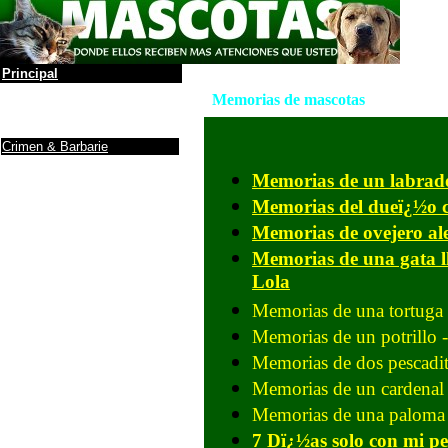
Principal
La leyenda
Memorias de mascotas
ï¿½lbum de Fotos
Anuncios y Firmas
Crimen & Barbarie
Protectoras / ONG
Memorias de un labrad
Donaciones a ONG
Noticias
Memorias del dueï¿½o
Maltrato de animales
Memorias de ovejero a
Debe saber
....
Ranking de inteligencia
Memorias de una gata l
Razas (incompleto)
Lola
Yo, tï¿½ perro
Memorias de una tortuga
Cuidados
Antes de adoptar un
Perro
Memorias de un potrillo 
Info sobre gatos
Memorias de dos pescadi
Adoptar un gato
Mascotas y la depresiï¿½n
Memorias de un cardenal 
El gato y fï¿½rmacos
Memorias de una paloma e
Como darle al gato
una...
Una puerta para el gato
7 Dï¿½as solo con mi pe