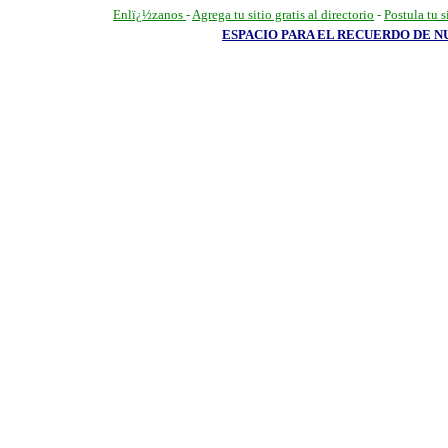
Enlï¿½zanos
-
Agrega tu sitio gratis al directorio
-
Postula tu 
ESPACIO PARA EL RECUERDO DE 