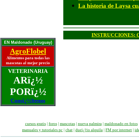
Otra puerta para el gato
La historia de Laysa cu
Aï¿½os humanos y su gato
Mascotas ancianas
La artritis y el perro
La mascota ideal
Historias y Memorias
INSTRUCCIONES: Cï¿½
Escrï¿½banos
EN Maldonado (Uruguay)
AgroFlobel
Alimentos para todas las
mascotas al mejor precio
VETERINARIA
ARï¿½
PORï¿½
Consï¿½ltenos
cursos gratis
|
foros
|
mascotas
|
nueva palmira
|
maldonado en fotos
manuales
y tutoriales pc
|
chat
|
dueï¿½o alquila
|
FM por internet
|
id