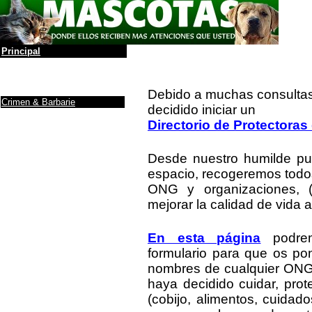
Principal
La leyenda
MASCOTAS
Álbum de Fotos
Anuncios y Firmas
Debido a muchas consulta
Crimen & Barbarie
decidido iniciar un
Protectoras / ONG
Directorio de Protectoras
Donaciones a ONG
Noticias
Maltrato de animales
Desde nuestro humilde pu
Debe saber
....
espacio, recogeremos todo
Ranking de inteligencia
ONG y organizaciones, (
Razas (incompleto)
Yo, tú perro
mejorar la calidad de vida a
Cuidados
Antes de adoptar un
Perro
E
n esta página
podrem
Info sobre gatos
formulario para que os po
Adoptar un gato
Mascotas y la depresión
nombres de cualquier ONG o
El gato y fármacos
haya decidido cuidar, pro
Como darle al gato
una...
(cobijo, alimentos, cuidado
Una puerta para el gato