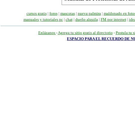
cursos gratis
|
foros
|
mascotas
|
nueva palmira
|
maldonado en foto
manuales
y tutoriales pc
|
chat
|
dueño alquila
|
FM por internet
|
ide
Enlázanos
-
Agrega tu sitio gratis al directorio
-
Postula tu s
ESPACIO PARA EL RECUERDO DE 