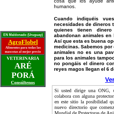
cosa que los ayude ant
Otra puerta para el gato
Años humanos y su gato
humanos.
Mascotas ancianas
La artritis y el perro
Cuando indiquéis vues
La mascota ideal
necesidades de dineros t
Historias y Memorias
Escríbanos
quienes tienen diner
EN Maldonado (Uruguay)
abandonan animales en l
Así que esta es buena opo
AgroFlobel
medicinas. Sabemos por e
Alimentos para todas las
mascotas al mejor precio
animales no es una pav
para los animales tampoco
VETERINARIA
no pongáis el dinero co
ARÉ
reyes magos llegan el 6 
PORÁ
Ver
Consúltenos
Si usted dirige una ONG, u
colabora con alguna protecto
en este sitio la posibilidad 
nuevo directorio que comen
Mundial de Protectoras de A