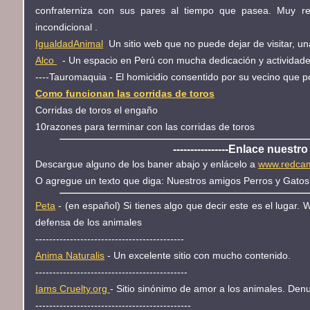
confraterniza con sus pares al tiempo que pasea. Muy r
incondicional .
IgualdadAnimal
Un sitio web que no puede dejar de visitar, u
Alco
- Un espacio en Perú con mucha dedicación y actividade
----Tauromaquia - El homicidio consentido por su vecino que por 
Como funcionan las corridas de toros
Corridas de toros el engaño
10razones para terminar con las corridas de toros
----------------Enlace nuestro si
Descargue alguno de los baner abajo y enlácelo a
www.redcam
O agregue un texto que diga: Nuestros amigos Perros y Gatos 
Peta
- (en español) Si tienes algo que decir este es el lugar. 
defensa de los animales
-------------------------------------------
Anima Naturalis
- Un excelente sitio con mucho contenido.
--------------------------------------------
Iams Cruelty.org
- Sitio sinónimo de amor a los animales. Denu
---------------------------------------------