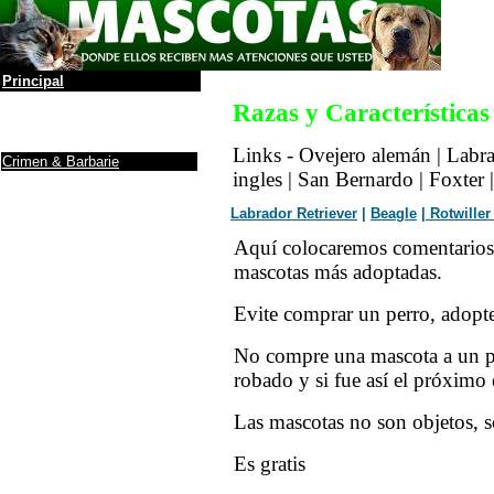
Principal
La leyenda
Razas y Características
Álbum de Fotos
Anuncios y Firmas
Links - Ovejero alemán | Labra
Crimen & Barbarie
ingles | San Bernardo | Foxter 
Protectoras / ONG
Donaciones a ONG
Labrador Retriever
|
Beagle
|
Rotwiller
Noticias
Maltrato de animales
Aquí colocaremos comentarios so
Debe saber
....
mascotas más adoptadas.
Ranking de inteligencia
Razas (incompleto)
Evite comprar un perro, adopt
Yo, tú perro
Cuidados
No compre una mascota a un pa
Antes de adoptar un
Perro
robado y si fue así el próximo 
Info sobre gatos
Adoptar un gato
Las mascotas no son objetos, so
Mascotas y la depresión
El gato y fármacos
Como darle al gato
una...
Es gratis
Una puerta para el gato