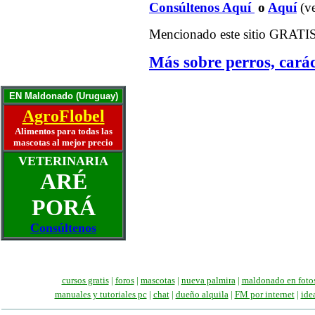
Otra puerta para el gato
Consúltenos Aquí
o
Aquí
(ve
Años humanos y su gato
Mascotas ancianas
Mencionado este sitio GRATIS u
La artritis y el perro
La mascota ideal
Más sobre perros, carác
Historias y Memorias
Escríbanos
EN Maldonado (Uruguay)
AgroFlobel
Alimentos para todas las
mascotas al mejor precio
VETERINARIA
ARÉ
PORÁ
Consúltenos
cursos gratis
|
foros
|
mascotas
|
nueva palmira
|
maldonado en foto
manuales
y tutoriales pc
|
chat
|
dueño alquila
|
FM por internet
|
ide