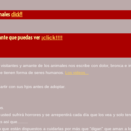
imales
click!!
ante que puedas ver
¡click!!!!
visitantes y amante de los animales nos escribe con dolor, bronca e i
que tienen forma de seres humanos.
Los videos...
rtir con sus hjos antes de adoptar.
os.
usted sufrirá horrores y se arrepentirá cada día que los vea y solo ten
sí que.........
o que están dispuestos a cuidarlas por más que "digan" que aman a los