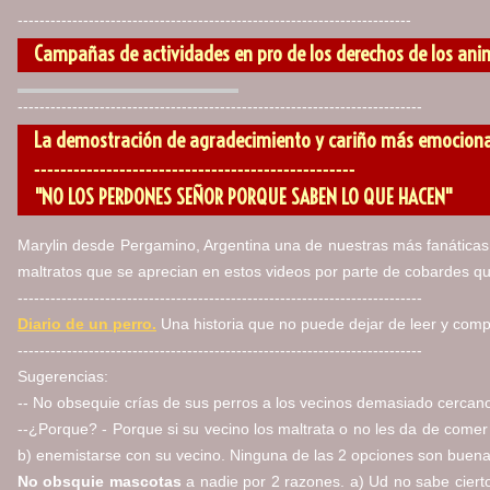
------------------------------------------------------------------------
Campañas de actividades en pro de los derechos de los an
--------------------------------------------------------------------------
La demostración de agradecimiento y cariño más emocion
-------------------------------------------------
"NO LOS PERDONES SEÑOR PORQUE SABEN LO QUE HACEN"
Marylin desde Pergamino, Argentina una de nuestras más fanáticas 
maltratos que se aprecian en estos videos por parte de cobardes 
--------------------------------------------------------------------------
Diario de un perro.
Una historia que no puede dejar de leer y compa
--------------------------------------------------------------------------
Sugerencias:
-- No obsequie crías de sus perros a los vecinos demasiado cercan
--¿Porque? - Porque si su vecino los maltrata o no les da de comer 
b) enemistarse con su vecino. Ninguna de las 2 opciones son buenas a
No obsquie mascotas
a nadie por 2 razones. a) Ud no sabe ciert