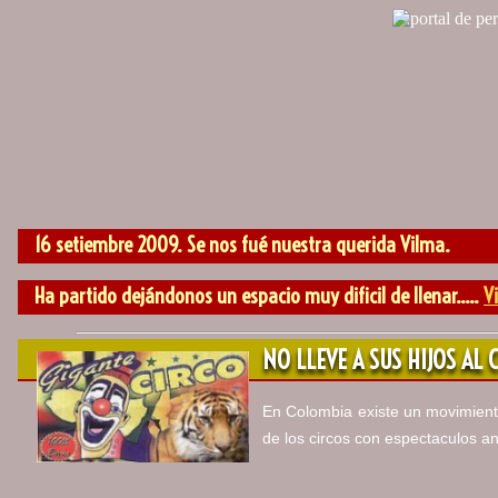
16 setiembre 2009. Se nos fué nuestra querida Vilma.
Ha partido dejándonos un espacio muy dificil de llenar.....
Vi
NO LLEVE A SUS HIJOS AL
En Colombia existe un movimiento
de los circos con espectaculos a