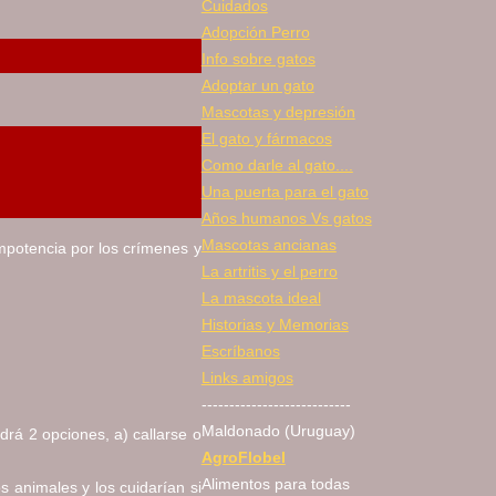
Cuidados
Adopción Perro
Info sobre gatos
Adoptar un gato
Mascotas y depresión
El gato y fármacos
Como darle al gato....
Una puerta para el gato
Años humanos Vs gatos
Mascotas ancianas
mpotencia por los crímenes y
La artritis y el perro
La mascota ideal
Historias y Memorias
Escríbanos
Links amigos
---------------------------
Maldonado (Uruguay)
drá 2 opciones, a) callarse o
AgroFlobel
Alimentos para todas
 animales y los cuidarían si