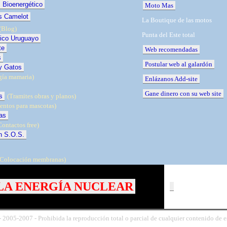
s Bioenergético
Moto Mas
s Camelot
La Boutique de las motos
(Blog)
Punta del Este total
gico Uruguayo
te
Web recomendadas
s
Postular web al galardón
y Gatos
gía mamaria)
Enlázanos Add-site
Gane dinero con su web site
s
(Tramites obras y planos)
entos para mascotas)
as
ontactos free)
n S.O.S.
Colocación membranas)
 LA ENERGÍA NUCLEAR
-
2005-
2007 - Prohibida la reproducción total o parcial de cualquier contenido de es