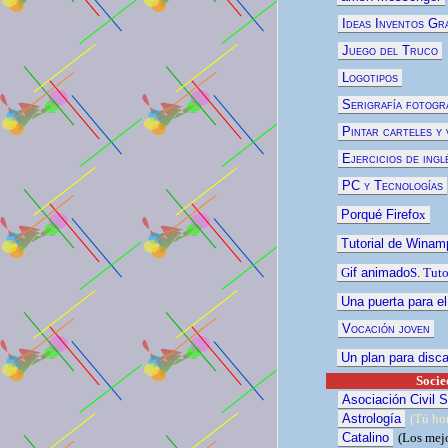
Ideas Inventos Gra
Juego del Truco
Logotipos
Serigrafía fotogr
Pintar carteles y 
Ejercicios de ingl
PC y Tecnologías
Porqué Firefo
x
Tutorial de Winam
G
if animado
S. Tut
Una puerta para el
Vocación joven
Un plan para disc
Socie
Asociación Civil S
Astrología
(Tú hor
Catalino
(
Los mej