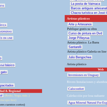
La posta de Vaimaca
tis
Barcos antiguos artesana
Chacra turística en José 
Artistas plásticos
Arte y Artesanos
áfica
Publique gratis su obra
vidrieras
Curso de pintura en Dvd
és on line
Jorge Piñeyrua
Artista plástico. La Barra
Santarelli
Artista plástico Galería on line
Julio Bengochea
p
Artista plástico
orial
básico
Web
 gato
Inversiones en Uruguay
Rivero Instalaciones y alumbr
apacitados
Caloconfort
dad & Regional
ol
(Reiki, Yoga, más..)
Calefacción por losa radiante
óscopo free)
Agua Mineral Natural For Exp
ores cuentos
cortos)