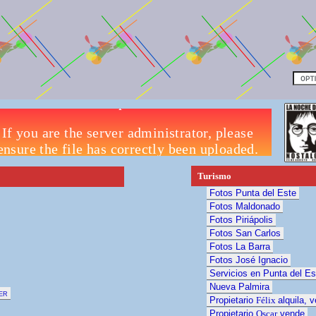
Turismo
Fotos Punta del Este
Fotos Maldonado
Fotos Piriápolis
Fotos San Carlos
Fotos La Barra
Fotos José Ignacio
Servicios en Punta del Es
Nueva Palmira
er
Propietario
Félix
alquila, 
Propietario
Oscar
vende