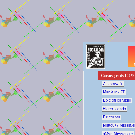
Cursos gratis
100%
Aerografía
Mecánica 2T
Edición de video
Hierro forjado
Bricolage
Mercury Messeng
aMsn Messenger