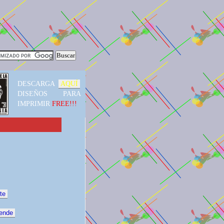
DESCARGA
AQUÍ
DISEÑOS PARA
IMPRIMIR
FREE!!!
te
vende