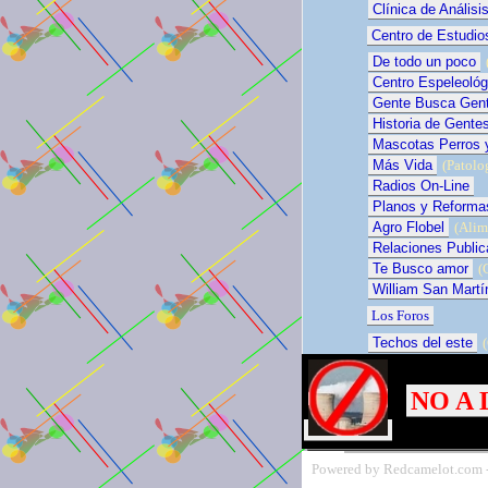
Clínica de Análisi
Centro de Estudio
De todo un poco
Centro Espeleoló
Gente Busca Gen
Historia de Gente
Mascotas Perros 
Más Vida
(Patolo
Radios On-Line
Planos y Reforma
Agro Flobel
(Alim
Relaciones Public
Te Busco amor
(C
William San Martí
Los Foros
Techos del este
(
NO A
Powered by Redcamelot.com 