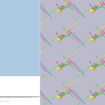
Webmail
Usuarios
Redcamelot
te sitio
.