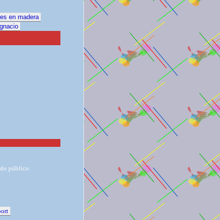
les en madera
Ignacio
ado público
ort