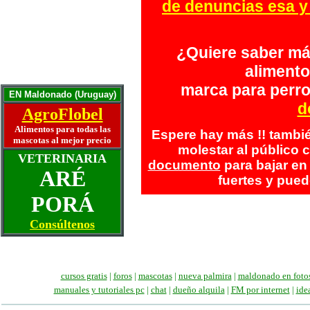
de denuncias esa y 
Otra puerta para el gato
Años humanos y su gato
Mascotas ancianas
La artritis y el perro
¿Quiere saber má
La mascota ideal
Historias y Memorias
alimento
Escríbanos
marca para perro
EN Maldonado (Uruguay)
d
AgroFlobel
Alimentos para todas las
Espere hay más !! tambi
mascotas al mejor precio
molestar al público c
VETERINARIA
documento
para bajar en
ARÉ
fuertes y pued
PORÁ
Consúltenos
cursos gratis
|
foros
|
mascotas
|
nueva palmira
|
maldonado en foto
manuales
y tutoriales pc
|
chat
|
dueño alquila
|
FM por internet
|
ide