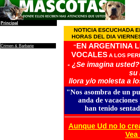
Principal
La leyenda
NOTICIA ESCUCHADA EN
Álbum de Fotos
HORAS DEL DIA VIERNE
Anuncios y Firmas
EN ARGENTINA 
Crimen & Barbarie
"
Protectoras / ONG
VOCALES
A LOS PER
Donaciones a ONG
Noticias
- ¿Se imagina usted? 
Maltrato de animales
su 
Debe saber
....
llora y/o molesta a l
Ranking de inteligencia
Razas (incompleto)
"Nos asombra de un pu
Yo, tú perro
Cuidados
anda de vacaciones 
Antes de adoptar un
Perro
han tenido sentado
Info sobre gatos
Adoptar un gato
Mascotas y la depresión
Aunque Ud no lo crea
El gato y fármacos
Como darle al gato
una...
Vea 
Una puerta para el gato