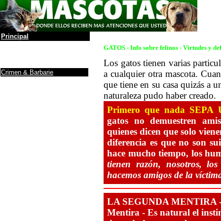
Principal
La leyenda
GATOS -
Info sobre felinos - Virtudes y de
Álbum de Fotos
Los gatos tienen varias particu
Anuncios y Firmas
Crimen & Barbarie
a cualquier otra mascota. Cuan
Protectoras / ONG
que tiene en su casa quizás a 
Donaciones a ONG
naturaleza pudo haber creado.
Noticias
Maltrato de animales
Primero que nada SEP
Debe saber
....
gatos no demuestren amist
Ranking de inteligencia
quienes dicen que solo vien
Razas (incompleto)
diferencia es que no son s
Yo, tú perro
hace mucho tiempo, los hum
Cuidados
Antes de adoptar un
Perro
tienen razón, nosotros, l
Info sobre gatos
hacemos amigos de la víctim
Adoptar un gato
Mascotas y la depresión
El gato y fármacos
LA SEGUNDA MENTIRA - Ga
Como darle al gato
una...
Mentira - Es natural el ins
Una puerta para el gato