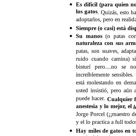
Es difícil (para quien n
los gatos
. Quizás, esto h
adoptarlos, pero en reali
Siempre (o casi) está dis
Su manos
(o patas co
naturaleza con sus arm
patas, son suaves, adapt
ruido cuando camina) s
bisturí pero....no se 
increíblemente sensibles.
está molestando en demas
usted insistió, pero aún
puede hacer.
Cualquier f
anestesia y lo mejor, el
l
Jorge Porcel (¡¡maestro d
y el lo practica a full tod
Hay miles de gatos en t