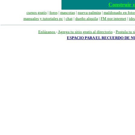
Construir u
cursos gratis
|
foros
|
mascotas
|
nueva palmira
|
maldonado en foto
manuales
y tutoriales pc
|
chat
|
dueño alquila
|
FM por internet
|
ide
Enlázanos
-
Agrega tu sitio gratis al directorio
-
Postula tu s
ESPACIO PARA EL RECUERDO DE 