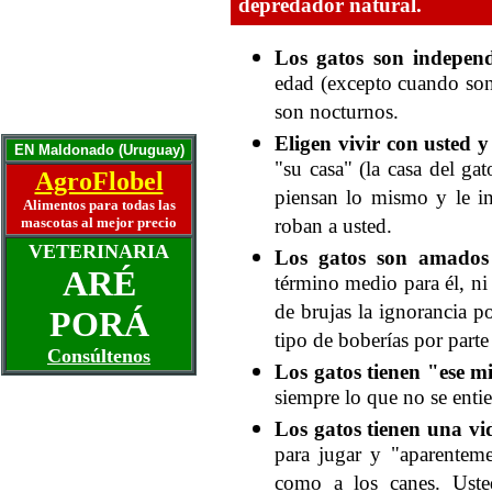
depredador natural.
Otra puerta para el gato
Años humanos y su gato
Mascotas ancianas
Los gatos son independ
La artritis y el perro
edad (excepto cuando son 
La mascota ideal
Historias y Memorias
son nocturnos.
Escríbanos
Eligen vivir con usted y
EN Maldonado (Uruguay)
"su casa" (la casa del g
AgroFlobel
piensan lo mismo y le i
Alimentos para todas las
mascotas al mejor precio
roban a usted.
VETERINARIA
Los gatos son amados
ARÉ
término medio para él, ni
de brujas la ignorancia p
PORÁ
tipo de boberías por part
Consúltenos
Los gatos tienen "ese mi
siempre lo que no se enti
Los gatos tienen una vid
para jugar y "aparenteme
como a los canes. Ust