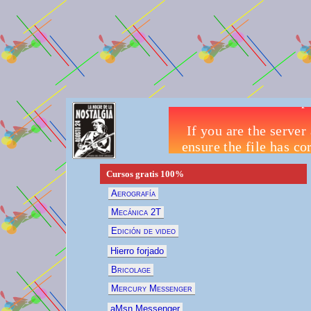
Cursos gratis
100%
Aerografía
Mecánica 2T
Edición de video
Hierro forjado
Bricolage
Mercury Messenger
aMsn Messenger