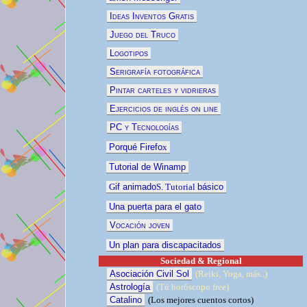
Ideas Inventos Gratis
Juego del Truco
Logotipos
Serigrafía fotográfica
Pintar carteles y vidrieras
Ejercicios de inglés on line
PC y Tecnologías
Porqué Firefo
x
Tutorial de Winamp
G
if animado
S. Tutorial
básico
Una puerta para el gato
Vocación joven
Un plan para discapacitados
Sociedad & Regional
Asociación Civil Sol
(Reiki, Yoga, más..)
Astrología
(Tú horóscopo free)
Catalino
(
Los mejores cuentos
cortos)