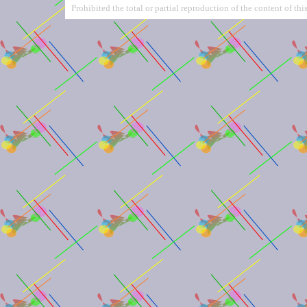
Prohibited the total or partial reproduction of the content of this