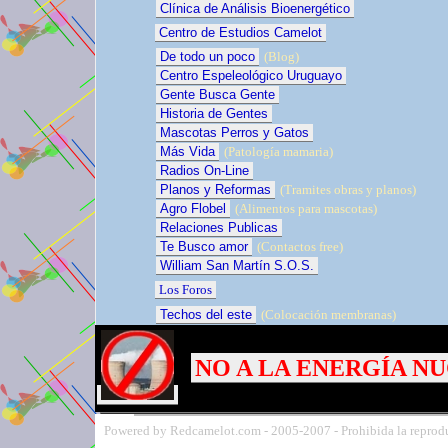
Clínica de Análisis Bioenergético
Centro de Estudios Camelot
De todo un poco
(Blog)
Centro Espeleológico Uruguayo
Gente Busca Gente
Historia de Gentes
Mascotas Perros y Gatos
Más Vida
(Patología mamaria)
Radios On-Line
Planos y Reformas
(Tramites obras y planos)
Agro Flobel
(Alimentos para mascotas)
Relaciones Publicas
Te Busco amor
(Contactos free)
William San Martín S.O.S.
Los Foros
Techos del este
(Colocación membranas)
NO A LA ENERGÍA N
Powered by Redcamelot.com -
2005-
2007 - Prohibida la reprodu