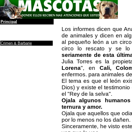
Principal
La leyenda
Los informes dicen que Ana
Álbum de Fotos
de animales y dicen en a
Anuncios y Firmas
al pequeño león a un circ
Crimen & Barbarie
circo lo rescato y se lo
Adopción & Búsqueda
Protectoras / ONG
seriamente de esta últim
Donaciones a ONG
Julia Torres es la propie
Noticias
Lorena
", en
Cali, Colom
Maltrato de animales
enfermos. para animales 
Debe saber
....
El tema es que el león exis
Ranking de inteligencia
Razas (incompleto)
Dios) y existe el testimoni
Yo, tú perro
el "Rey de la selva".
Cuidados
Ojala algunos humanos
Antes de adoptar un
Perro
ternura y amor.
Info sobre gatos
Adoptar un gato
Ojala que aquellos que odia
Mascotas y la depresión
por lo menos no los dañen.
El gato y fármacos
Sinceramente, he visto es
Como darle al gato
una...