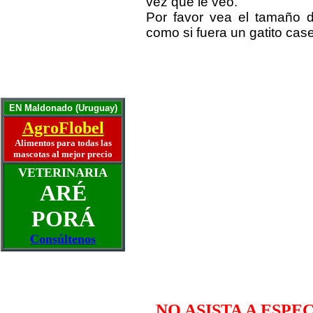
vez que le veo.
Una puerta para el gato
Por favor vea el tamaño d
Otra puerta para el gato
Años humanos y su gato
como si fuera un gatito case
Mascotas ancianas
La artritis y el perro
La mascota ideal
Historias y Memorias
Escríbanos
EN Maldonado (Uruguay)
AgroFlobel
Alimentos para todas las
mascotas al mejor precio
VETERINARIA
ARÉ
PORÁ
Consúltenos
NO ASISTA A ESP