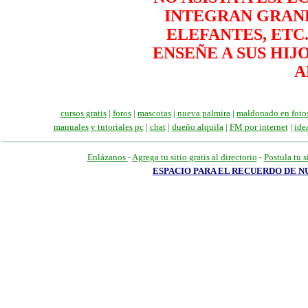
INTEGRAN GRAND
ELEFANTES, ETC
ENSEÑE A SUS HIJ
A
cursos gratis
|
foros
|
mascotas
|
nueva palmira
|
maldonado en foto
manuales
y tutoriales pc
|
chat
|
dueño alquila
|
FM por internet
|
ide
Enlázanos
-
Agrega tu sitio gratis al directorio
-
Postula tu s
ESPACIO PARA EL RECUERDO DE 