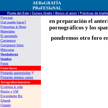
AERoGRAFÍA
PRoFESIoNAL
Punta del Este
|
Cursos Gratis
|
Busco el amor
|
Prácticas de Inglé
Principal
en preparación el anter
Qué puede hacer?
pornográficos y los spa
Preguntas & Resp
Materiales
El aerógrafo
pondremos otro foro e
Compresor
Compresor fotos
Máscaras
Vendedores
Usados
Foros
Como hacer
Pintando automóviles
!!
Pintando objetos
varios
Aerografías
/muestras
Ecología & vida
Rostro y VW
Encendedor Bic
Ghandi
Chaplin