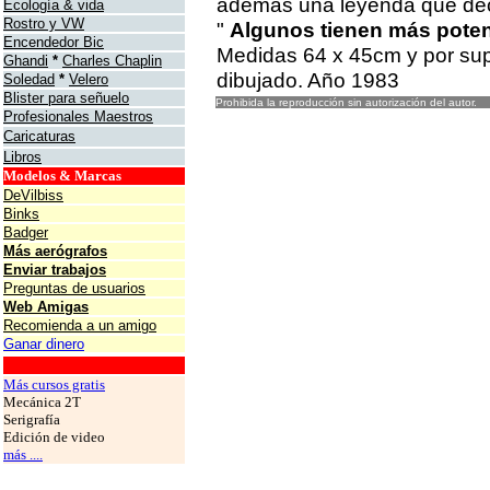
además una leyenda que de
Ecología & vida
Rostro y VW
"
Algunos tienen más poten
Encendedor Bic
Medidas 64 x 45cm y por su
Ghandi
*
Charles Chaplin
dibujado. Año 1983
Soledad
*
Velero
Blister para señuelo
Prohibida la reproducción sin autorización del autor.
Profesionales Maestros
Caricaturas
Libros
Modelos & Marcas
DeVilbiss
Binks
Badger
Más aerógrafos
Enviar trabajos
Preguntas de usuarios
Web Amigas
Recomienda a un amigo
Ganar dinero
grafos
Más cursos gratis
Mecánica 2T
Serigrafía
Edición de video
más ....