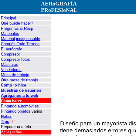
AERoGRAFÍA
PRoFESIoNAL
Principal
Qué puede hacer?
Preguntas & Resp
Materiales
Material
indispensable
Compás Todo Terreno
El aerógrafo
Compresor
Compresor fotos
Máscaras
Vendedores
Mesa de trabajo
Otra mesa de trabajo
Como lo hice
Muestras de usuarios
Agréganos a tu web
Como hacer
Pintando automóviles
Pintando objetos
varios
Notas
Tips
!!
Diseño para un mayorista dist
Preparar una tela
tiene demasiados errores que
Aerografías