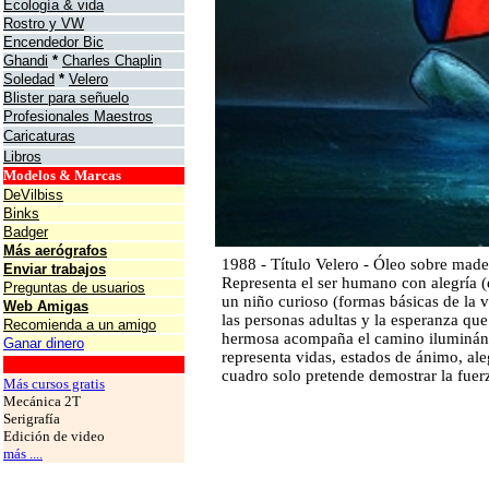
Ecología & vida
Rostro y VW
Encendedor Bic
Ghandi
*
Charles Chaplin
Soledad
*
Velero
Blister para señuelo
Profesionales Maestros
Caricaturas
Libros
Modelos & Marcas
DeVilbiss
Binks
Badger
Más aerógrafos
1988 - Título Velero - Óleo sobre mader
Enviar trabajos
Representa el ser humano con alegría (
Preguntas de usuarios
un niño curioso (formas básicas de la v
Web Amigas
las personas adultas y la esperanza qu
Recomienda a un amigo
hermosa acompaña el camino iluminándo
Ganar dinero
representa vidas, estados de ánimo, ale
grafos
cuadro solo pretende demostrar la fuer
Más cursos gratis
Mecánica 2T
Serigrafía
Edición de video
más ....