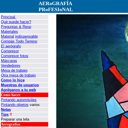
AERoGRAFÍA
PRoFESIoNAL
Principal
Qué puede hacer?
Preguntas & Resp
Materiales
Material
indispensable
Compás Todo Terreno
El aerógrafo
Compresor
Compresor fotos
Máscaras
Vendedores
Mesa de trabajo
Otra mesa de trabajo
Como lo hice
Muestras de usuarios
Agréganos a tu web
Como hacer
Pintando automóviles
Pintando objetos
varios
Notas
Tips
!!
Preparar una tela
Aerografías