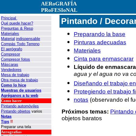
AERoGRAFÍA
PRoFESIoNAL
Principal
Pintando / Decora
Qué puede hacer?
Preguntas & Resp
Preparando la base
Materiales
Material
indispensable
Pinturas adecuadas
Compás Todo Terreno
El aerógrafo
Materiales
Compresor
Cinta para enmascarar
Compresor fotos
Máscaras
Líquido de enmascar
Vendedores
agua y el agua no va co
Mesa de trabajo
Otra mesa de trabajo
Diseñando el trabajo en
Como lo hice
Muestras de usuarios
Protegiendo el trabajo f
Agréganos a tu web
notas
(observando el f
Como hacer
Pintando automóviles
Próximos temas:
Pintando 
Pintando objetos
varios
Notas
objetos baratos
Tips
!!
Preparar una tela
Aerografías