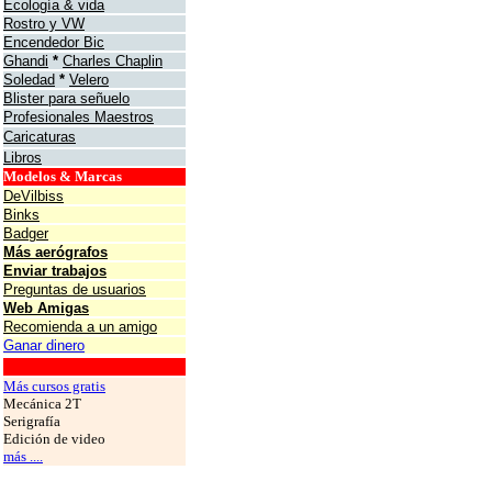
Ecología & vida
Rostro y VW
Encendedor Bic
Ghandi
*
Charles Chaplin
Soledad
*
Velero
Blister para señuelo
Profesionales Maestros
Caricaturas
Libros
Modelos & Marcas
DeVilbiss
Binks
Badger
Más aerógrafos
Enviar trabajos
Preguntas de usuarios
Web Amigas
Recomienda a un amigo
Ganar dinero
grafos
Más cursos gratis
Mecánica 2T
Serigrafía
Edición de video
más ....