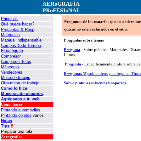
AERoGRAFÍA
PRoFESIoNAL
Principal
Preguntas de los usuarios que consideremos 
Qué puede hacer?
quizás no estén aclarados en el sitio.
Preguntas & Resp
Materiales
Material
indispensable
Preguntas sobre temas
Compás Todo Terreno
Pregunta
- Sobre práctica. Materiales. Dista
El aerógrafo
Libros
Compresor
Compresor fotos
Pregunta
-
Específicamente pintura sobre ca
Máscaras
Vendedores
Preguntas
(2) sobre oleos y aerógrafos. Tinta
Mesa de trabajo
Otra mesa de trabajo
Sobre pinturas solventes y soportes
Como lo hice
Muestras de usuarios
Agréganos a tu web
Como hacer
Pintando automóviles
Pintando objetos
varios
Notas
Tips
!!
Preparar una tela
Aerografías