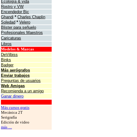
Ecología & vida
Rostro y VW
Encendedor Bic
Ghandi
*
Charles Chaplin
Soledad
*
Velero
Blister para señuelo
Profesionales Maestros
Caricaturas
Libros
Modelos & Marcas
DeVilbiss
Binks
Badger
Más aerógrafos
Enviar trabajos
Preguntas de usuarios
Web Amigas
Recomienda a un amigo
Ganar dinero
grafos
Más cursos gratis
Mecánica 2T
Serigrafía
Edición de video
más ....