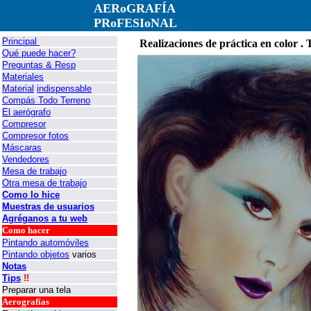
AERoGRAFÍA
PRoFESIoNAL
Principal
Realizaciones de práctica en color . 
Qué puede hacer?
Preguntas & Resp
Materiales
Material
indispensable
Compás Todo Terreno
El aerógrafo
Compresor
Compresor fotos
Máscaras
Vendedores
Mesa de trabajo
Otra mesa de trabajo
Como lo hice
Muestras de usuarios
Agréganos a tu web
Como hacer
Pintando automóviles
Pintando objetos
varios
Notas
Tips
!!
Preparar una tela
Aerografías