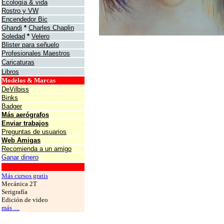
Ecología & vida
Rostro y VW
Encendedor Bic
Ghandi
*
Charles Chaplin
Soledad
*
Velero
Blister para señuelo
Profesionales Maestros
Caricaturas
Libros
Modelos & Marcas
DeVilbiss
Binks
Badger
Más aerógrafos
Enviar trabajos
Preguntas de usuarios
Web Amigas
Recomienda a un amigo
Ganar dinero
grafos
Más cursos gratis
Mecánica 2T
Serigrafía
Edición de video
más ....