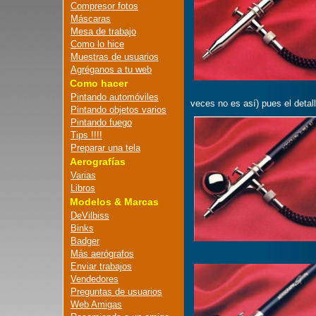
Compresor fotos
Máscaras
Mesa de trabajo
Como lo hice
Muestras de usuarios
Agréganos a tu web
Como hacer
Pintando automóviles
veces no es así) pues el detal
Pintando objetos varios
Pintando fuego
Tips !!!!
Preparar una tela
Aerografías
Varias
Libros
Modelos & Marcas
DeVilbiss
Binks
Badger
Más aerógrafos
Enviar trabajos
Vendedores
Preguntas de usuarios
Web Amigas