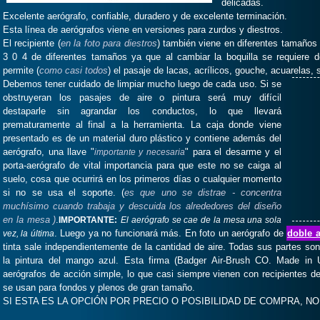
delicadas.
Excelente aerógrafo, confiable, duradero y de excelente terminación.
Esta línea de aerógrafos viene en versiones para zurdos y diestros.
El recipiente (
en la foto para diestros
) también viene en diferentes tamañ
3 0 4 de diferentes tamaños ya que al cambiar la boquilla se requiere d
permite (
como casi todos
) el pasaje de lacas, acrílicos, gouche, acuarelas, s
Debemos tener cuidado de limpiar mucho luego de cada uso. Si se
obstruyeran los pasajes de aire o pintura será muy difícil
destaparle sin agrandar los conductos, lo que llevará
prematuramente al final a la herramienta. La caja donde viene
presentado es de un material duro plástico y contiene además del
aerógrafo, una llave "
" para el desarme y el
importante y necesaria
porta-aerógrafo de vital importancia para que este no se caiga al
suelo, cosa que ocurrirá en los primeros días o cualquier momento
si no se usa el soporte. (
es que uno se distrae - concentra
muchísimo cuando trabaja y descuida los alrededores del diseño
en la mesa )
.
IMPORTANTE:
El aerógrafo se cae de la mesa una sola
. Luego ya no funcionará más. En foto un aerógrafo de
doble 
vez, la última
tinta sale independientemente de la cantidad de aire. Todas sus partes so
la pintura del mango azul. Esta firma (Badger Air-Brush CO. Made in 
aerógrafos de acción simple, lo que casi siempre vienen con recipientes 
se usan para fondos y plenos de gran tamaño.
SI ESTA ES LA OPCIÓN POR PRECIO O POSIBILIDAD DE COMPRA, N