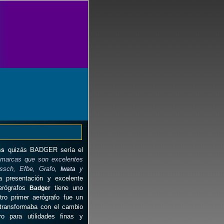
quizás BADGER sería el
ss
 marcas que son excelentes
ssch, Efbe, Grafo,
y
Iwata
 presentación y excelente
aerógrafos
tiene uno
Badger
tro primer aerógrafo fue un
transformaba con el cambio
ro para utilidades finas y