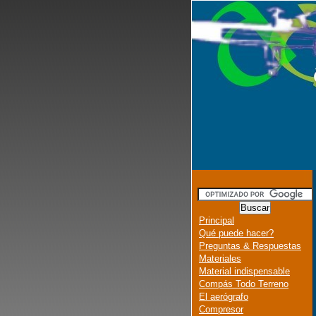
Principal
Qué puede hacer?
Preguntas & Respuestas
Materiales
Material indispensable
Compás Todo Terreno
El aerógrafo
Compresor