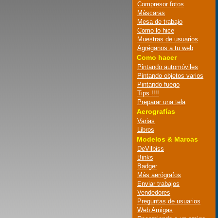
Compresor fotos
Máscaras
Mesa de trabajo
Como lo hice
Muestras de usuarios
Agréganos a tu web
Como hacer
Pintando automóviles
Pintando objetos varios
Pintando fuego
Tips !!!!
Preparar una tela
Aerografías
Varias
Libros
Modelos & Marcas
DeVilbiss
Binks
Badger
Más aerógrafos
Enviar trabajos
Vendedores
Preguntas de usuarios
Web Amigas