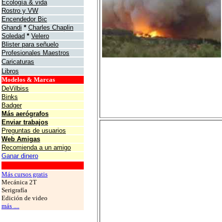
Ecología & vida
Rostro y VW
Encendedor Bic
Ghandi
*
Charles Chaplin
Soledad
*
Velero
Blister para señuelo
Profesionales Maestros
Caricaturas
Libros
Modelos & Marcas
DeVilbiss
Binks
Badger
Más aerógrafos
Enviar trabajos
Preguntas de usuarios
Web Amigas
Recomienda a un amigo
Ganar dinero
grafos
Más cursos gratis
Mecánica 2T
Serigrafía
Edición de video
más ....