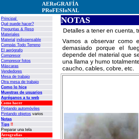
AERoGRAFÍA
PRoFESIoNAL
NOTAS
Principal
Qué puede hacer?
Preguntas & Resp
Detalles a tener en cuenta, t
Materiales
Material
indispensable
Vamos a observar como es
Compás Todo Terreno
demasiado porque el fue
El aerógrafo
depende del material que s
Compresor
Compresor fotos
una llama y humo totalmente 
Máscaras
caucho, cables, cobre, etc.
Vendedores
Mesa de trabajo
Otra mesa de trabajo
Como lo hice
Muestras de usuarios
Agréganos a tu web
Como hacer
Pintando automóviles
Pintando objetos
varios
Notas
Tips
!!
Preparar una tela
Aerografías