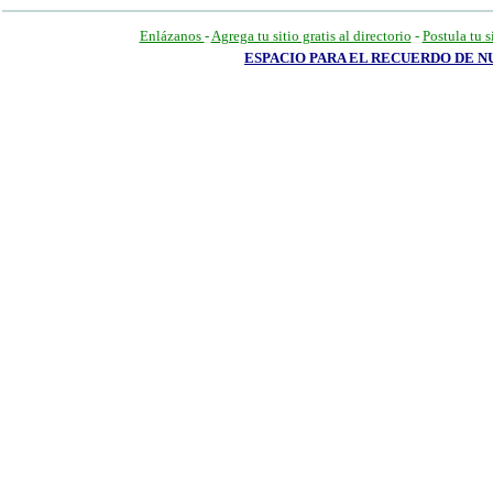
Enlázanos
-
Agrega tu sitio gratis al directorio
-
Postula tu s
ESPACIO PARA EL RECUERDO DE 