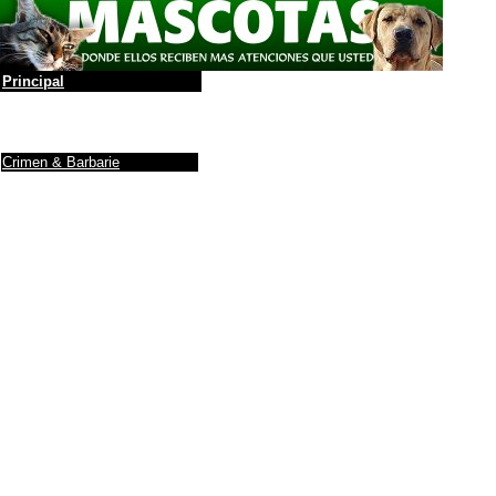
Principal
La leyenda
Álbum de Fotos
Anuncios y Firmas
Crimen & Barbarie
Adopción & Búsqueda
Protectoras / ONG
Donaciones a ONG
Noticias
Maltrato de animales
Debe saber
....
Ranking de inteligencia
Razas (incompleto)
Yo, tú perro
Cuidados
Antes de adoptar un
Perro
Info sobre gatos
Adoptar un gato
Mascotas y la depresión
El gato y fármacos
Como darle al gato
una...