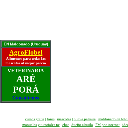
Una puerta para el gato
Otra puerta para el gato
Años humanos y su gato
Mascotas ancianas
La artritis y el perro
La mascota ideal
Historias y Memorias
Escríbanos
EN Maldonado (Uruguay)
AgroFlobel
Alimentos para todas las
mascotas al mejor precio
VETERINARIA
ARÉ
PORÁ
Consúltenos
cursos gratis
|
foros
|
mascotas
|
nueva palmira
|
maldonado en foto
manuales
y tutoriales pc
|
chat
|
dueño alquila
|
FM por internet
|
ide