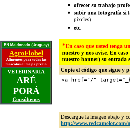
Una puerta para el gato
ofrecer su trabajo profe
Otra puerta para el gato
Años humanos y su gato
subir una fotografía si 
Mascotas ancianas
píxeles)
La artritis y el perro
etc.
La mascota ideal
Historias y Memorias
Escríbanos
*
EN Maldonado (Uruguay)
En caso que usted tenga un
AgroFlobel
nuestro y nos avise. En caso
nuestro banner) su entrada s
Alimentos para todas las
mascotas al mejor precio
Copie el código que sigue y p
VETERINARIA
ARÉ
PORÁ
Consúltenos
Descargue la imagen abajo y c
http://www.redcamelot.com/