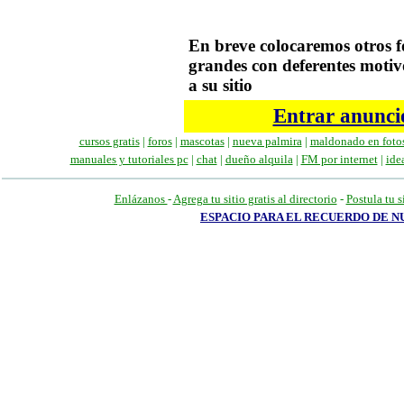
En breve colocaremos otros 
grandes con deferentes motiv
a su sitio
Entrar anuncio
cursos gratis
|
foros
|
mascotas
|
nueva palmira
|
maldonado en foto
manuales
y tutoriales pc
|
chat
|
dueño alquila
|
FM por internet
|
ide
Enlázanos
-
Agrega tu sitio gratis al directorio
-
Postula tu s
ESPACIO PARA EL RECUERDO DE 