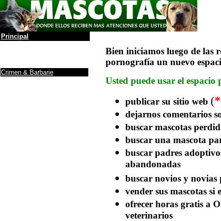
Principal
La leyenda
Bien iniciamos luego de las r
Álbum de Fotos
pornografía un nuevo espaci
Anuncios y Firmas
Crimen & Barbarie
Usted puede usar el espacio 
Adopción & Búsqueda
Protectoras / ONG
*
(
Donaciones a ONG
publicar su sitio web
Noticias
dejarnos comentarios so
Maltrato de animales
Debe saber
....
buscar mascotas perdid
Ranking de inteligencia
buscar una mascota par
Razas (incompleto)
buscar padres adoptivo
Yo, tú perro
Cuidados
abandonadas
Antes de adoptar un
Perro
buscar novios y novias
Info sobre gatos
Adoptar un gato
vender sus mascotas si e
Mascotas y la depresión
ofrecer horas gratis a 
El gato y fármacos
veterinarios
Como darle al gato
una...