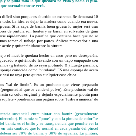
o y se pinta todo lo que quedará no visto y hacia el piso.
 que normalmente se verá.
a difícil sino porque es aburrido en extremo. Se demorará 10
o todo. La idea es dejar la madera como cuando era nueva.
ruesa. Si la capa de barniz fuera gruesa lo mejor será usar
es de pintura son fuertes y se basan en solventes de gran
rarse rápidamente. La parafina que contiene hace que no se
mos tomar el trabajo por partes. Aplicar removedor a una
 actúe y quitar rápidamente la pintura.
ejo el mueble quedará hecho un asco pero no desesperéis.
 quedado o quitémoslo lavando con un trapo empapado con
amos (¡¡ tratando de no rayar profundo!!! ). Luego pasamos,
 esponja conocida como "virulana". ES una esponja de acero
e casi no raya pero quitan cualquier cosa chica.
mos "sal de limón". Es un producto que viene preparado
 (preguntad al que os vende el polvo). Este producto -sal de
hasta su color original y dejarla especialmente pronta para
n soplete - pondremos una página sobre "lustre a muñeca" de
cia sustancial entre pintar con barniz (generalmente
uier color). El barniz se "pone" y con la pintura de color "se
del barniz es el brillo y su transparencia que permite ver la
r en más cantidad que lo normal en cada pasada del pincel
 deberá ser 70% de barniz y 30% de aguarrás. La pintura,