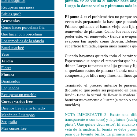
Los mosquitos
pintado. Se da vuelta el mueble boca abaj
Luego lo damos vuelta y pintamos todo lo
Recuperar una mesa
Sabías que?
El punto 4
es el problemático no porque se
Artesanías
veces más preparando la base que pintand
Primero quitamos el barniz viejo con lija g
Como hacer porcelana
fría
removedor de pinturas. Como los removedor
Que hacer con porcelana
poder este, -el removedor- tiende a evapo
Los remedios de la abuela
evapores tan rápido como debería. Debere
superficie limitada, espera unos minutos que
Papel macheé
Yeso
Cuando hayamos quitado todo el barniz vi
Esperemos que seque el removedor que ha
Jardín
thiner. Luego tomamos una lija gruesa y lij
Flores
si quedaron restos de pintura / barniz una
Pintura
compuesta por hilos muy finos, tan finos qu
Barnizados
Terminado el proceso anterior le pasare
Laqueados
(líquido) o que podrá ser preparado en casa
Recuperar un mueble
limón- tiene la virtud de llevar la madera 
barnizar nuevamente o lustrar (a mano o co
Cursos varios
free
muebles).
Diseños free hierro forjado
NOTA IMPORTANTE 2. Existe una diferen
Mecánica 2 tiempos
transparente o con tono) y la pintura (cualq
Serigrafía
pinta". Que quiere decir esto?. El encanto 
Mas cursos free
veta de la madera. El barniz se debe pone
para que levante brillo. La primera mano