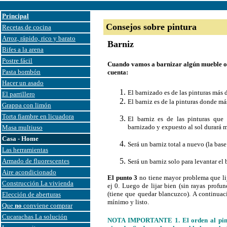
Principal
Consejos sobre pintura
Recetas de cocina
Arroz, rápido, rico y barato
Barniz
Bifes a la arena
Postre fácil
Cuando vamos a barnizar algún mueble o a
Pasta bombón
cuenta:
Hacer un asado
El barnizado es de las pinturas más d
El parrillero
El barniz es de la pinturas donde más
Grappa con limón
Torta fiambre en licuadora
El barniz es de las pinturas que
barnizado y expuesto al sol durará m
Masa multiuso
Casa - Home
Será un barniz total a nuevo (la base
Las herramientas
Armado de fluorescentes
Será un barniz solo para levantar el 
Aire acondicionado
El punto 3
no tiene mayor problema que lij
Construcción La vivienda
ej 0. Luego de lijar bien (sin rayas prof
(tiene que quedar blancuzco). A continua
Elección de aberturas
mínimo y listo.
Que
no
conviene comprar
Cucarachas La solución
NOTA IMPORTANTE 1. El orden al pinta