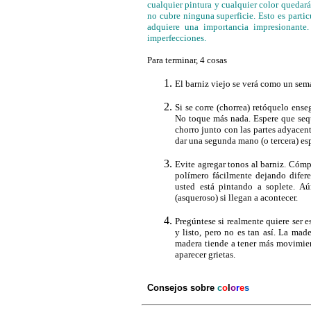
cualquier pintura y cualquier color quedará
no cubre ninguna superficie. Esto es parti
adquiere una importancia impresionante.
imperfecciones.
Para terminar, 4 cosas
El barniz viejo se verá como un semá
Si se corre (chorrea) retóquelo enseg
No toque más nada. Espere que sequ
chorro junto con las partes adyacent
dar una segunda mano (o tercera) esp
Evite agregar tonos al barniz. Cómp
polímero fácilmente dejando difere
usted está pintando a soplete. Aú
(asqueroso) si llegan a acontecer.
Pregúntese si realmente quiere ser e
y listo, pero no es tan así. La mad
madera tiende a tener más movimie
aparecer grietas.
Consejos sobre
c
o
l
o
r
e
s