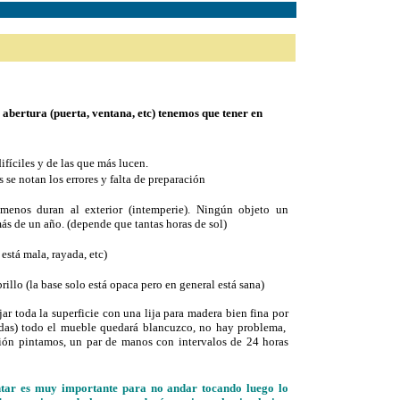
bertura (puerta, ventana, etc) tenemos que tener en
ifíciles y de las que más lucen.
 se notan los errores y falta de preparación
 menos duran al exterior (intemperie). Ningún objeto un
ás de un año. (depende que tantas horas de sol)
 está mala, rayada, etc)
brillo (la base solo está opaca pero en general está sana)
ar toda la superficie con una lija para madera bien fina por
undas) todo el mueble quedará blancuzco, no hay problema,
ción pintamos, un par de manos con intervalos de 24 horas
r es muy importante para no andar tocando luego lo