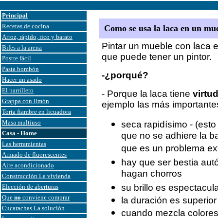
Principal
Recetas de cocina
Como se usa la laca en un mu
Arroz, rápido, rico y barato
Pintar un mueble con laca 
Bifes a la arena
que puede tener un pintor.
Postre fácil
Pasta bombón
-¿porqué?
Hacer un asado
El parrillero
- Porque la laca tiene
virtu
Grappa con limón
ejemplo las más importante
Torta fiambre en licuadora
Masa multiuso
seca rapidísimo - (est
Casa - Home
que no se adhiere la b
Las herramientas
que es un problema ext
Armado de fluorescentes
hay que ser bestia aut
Aire acondicionado
hagan chorros
Construcción La vivienda
su brillo es espectacul
Elección de aberturas
Que
no
conviene comprar
la duración es superior
Cucarachas La solución
cuando mezcla colores 