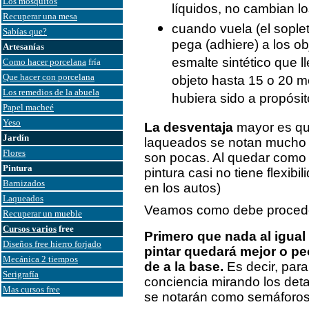
Los mosquitos
líquidos, no cambian l
Recuperar una mesa
cuando vuela (el sople
Sabías que?
pega (adhiere) a los o
Artesanías
esmalte sintético que l
Como hacer porcelana
fría
Que hacer con porcelana
objeto hasta 15 o 20 m
Los remedios de la abuela
hubiera sido a propósit
Papel macheé
Yeso
La desventaja
mayor es que
Jardín
laqueados se notan mucho e
Flores
son pocas. Al quedar como 
Pintura
pintura casi no tiene flexibi
Barnizados
en los autos)
Laqueados
Veamos como debe proceder
Recuperar un mueble
Cursos varios
free
Primero que nada al igual 
Diseños free hierro forjado
pintar quedará mejor o pe
Mecánica 2 tiempos
de a la base.
Es decir, par
Serigrafía
conciencia mirando los det
Mas cursos free
se notarán como semáforos 