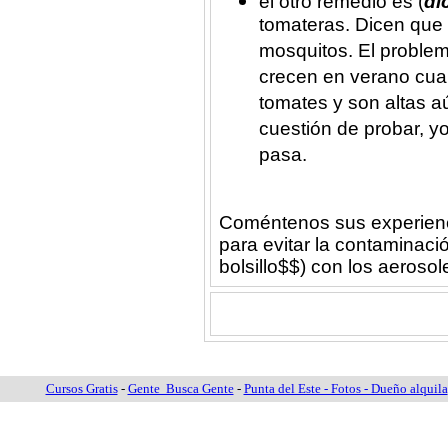
el otro remedio es (
di
tomateras. Dicen que 
mosquitos. El proble
crecen en verano cua
tomates y son altas 
cuestión de probar, y
pasa.
Coméntenos sus experienc
para evitar la contaminaci
bolsillo$$) con los aerosol
Cursos Gratis
-
Gente Busca Gente
-
Punta del Este - Fotos - Dueño alquila