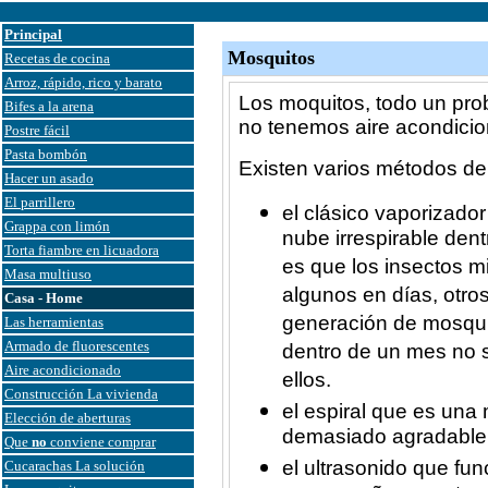
Principal
Mosquitos
Recetas de cocina
Arroz, rápido, rico y barato
Los moquitos, todo un pr
Bifes a la arena
no tenemos aire acondicio
Postre fácil
Pasta bombón
Existen varios métodos de
Hacer un asado
El parrillero
el clásico vaporizado
Grappa con limón
nube irrespirable dent
Torta fiambre en licuadora
es que los insectos 
Masa multiuso
algunos en días, otro
Casa - Home
generación de mosqui
Las herramientas
Armado de fluorescentes
dentro de un mes no 
Aire acondicionado
ellos.
Construcción La vivienda
el espiral que es un
Elección de aberturas
demasiado agradable 
Que
no
conviene comprar
el ultrasonido que fun
Cucarachas La solución