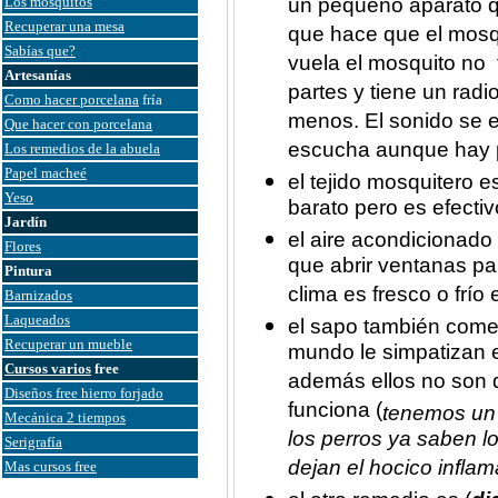
Los mosquitos
un pequeño aparato qu
Recuperar una mesa
que hace que el mosq
Sabías que?
vuela el mosquito no 
Artesanías
partes y tiene un rad
Como hacer porcelana
fría
menos. El sonido se e
Que hacer con porcelana
escucha aunque hay 
Los remedios de la abuela
Papel macheé
el tejido mosquitero 
Yeso
barato pero es efectiv
Jardín
el aire acondicionado
Flores
que abrir ventanas pa
Pintura
clima es fresco o frío
Barnizados
Laqueados
el sapo también come 
Recuperar un mueble
mundo le simpatizan e
Cursos varios
free
además ellos no son d
Diseños free hierro forjado
funciona (
tenemos un 
Mecánica 2 tiempos
los perros ya saben lo 
Serigrafía
dejan el hocico infla
Mas cursos free