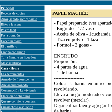
Principal
PAPEL MACHÉE
Recetas de cocina
Arroz, rápido, rico y barato
- Papel preparado (ver aparta
Bifes a la arena
- Engrudo - 1/2 vaso
Postre fácil
- Aceite de oliva - 1cucharada 
Pasta bombón
- Tiza en polvo - 1 taza -
Hacer un asado
- Formol - 2 gotas -
El parrillero
--------------------
Grappa con limón
ENGRUDO
Torta fiambre en licuadora
Proporción:
Masa multiuso
- 4 partes de agua
Casa - Home
- 1 de harina
Las herramientas
--------------------
Armado de fluorescentes
Colocar la harina en un recipi
Aire acondicionado
revolviendo.
Construcción La vivienda
Lleva a fuego moderado y coci
Elección de aberturas
revolver (mezclar).
Que
no
conviene comprar
Dejar enfriar bien y agregar 1
Cucarachas La solución
de harina.