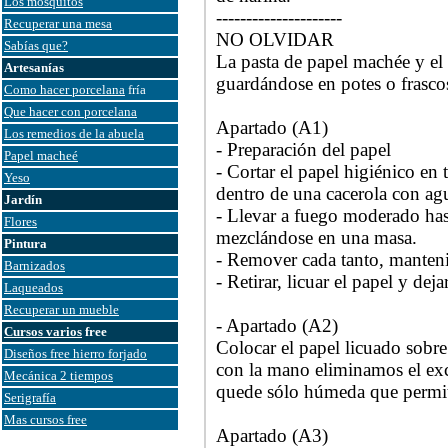
Los mosquitos
---------------------
Recuperar una mesa
NO OLVIDAR
Sabías que?
La pasta de papel machée y el
Artesanías
guardándose en potes o frasco
Como hacer porcelana
fría
Que hacer con porcelana
Apartado (A1)
Los remedios de la abuela
- Preparación del papel
Papel macheé
- Cortar el papel higiénico en
Yeso
dentro de una cacerola con ag
Jardín
- Llevar a fuego moderado hast
Flores
mezclándose en una masa.
Pintura
- Remover cada tanto, manteni
Barnizados
- Retirar, licuar el papel y deja
Laqueados
Recuperar un mueble
- Apartado (A2)
Cursos varios
free
Colocar el papel licuado sobre
Diseños free hierro forjado
con la mano eliminamos el exce
Mecánica 2 tiempos
quede sólo húmeda que permit
Serigrafía
Mas cursos free
Apartado (A3)