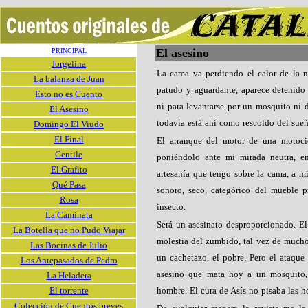
El asesino
PRINCIPAL
Jorgelina
La cama va perdiendo el calor de la n
La balanza de Juan
patudo y aguardante, aparece detenido
Esto no es Cuento
ni para levantarse por un mosquito ni d
El Asesino
todavía está ahí como rescoldo del sueñ
Domingo El Viudo
El Final
El arranque del motor de una motocic
Gentile
poniéndolo ante mi mirada neutra, en
El Grafito
artesanía que tengo sobre la cama, a m
Qué Pasa
sonoro, seco, categórico del mueble p
Rosa
insecto.
La Caminata
Será un asesinato desproporcionado. El
La Botella que no Pudo Viajar
molestia del zumbido, tal vez de mucho
Las Bocinas de Julio
un cachetazo, el pobre. Pero el ataque 
Los Antepasados de Pedro
asesino que mata hoy a un mosquito,
La Heladera
El torrente
hombre. El cura de Asís no pisaba las h
Colección de Cuentos breves