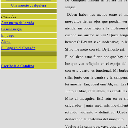
De cualquier manera la revista me la
Una muerte cualquiera
sangre.
xx
Deben haber tres metros entre el m
Invitados
mosquitos tienen ojos que puedan ver 
A un metro de la vida
atender un poco mejor a la profesora 
La rosa negra
cuando me arrimo se van? Quizá tenga
El juego
Alerta
hembras? Hay un sexo inofensivo; lo leí
El Pago en el Corazón
Si no me meto con él....Dejémoslo así.
xx
El sol debe estar fuerte por que hay d
luz que veo reflejado en el espejo del 
Escríbale a Catalino
con este cuarto, es funcional. Mi burb
silla, junto con la camisa y la campera.
leí anoche. Era, ¿cuál era? Ah, sí... La
Junto al libro, infaltables, las zapatillas.
Miro al mosquito. Está aún en su sit
calculador; jamás medí mis movimient
rotundo, violento y definitivo. Queda
destacando la anatomía del mosquito.
Vuelvo a la cama que, vaya cosa extrañ