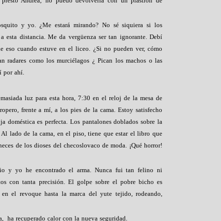
 prestó Andrea; no puedo devolverla con un plastrón de
osquito y yo. ¿Me estará mirando? No sé siquiera si los
a esta distancia. Me da vergüenza ser tan ignorante. Debí
de eso cuando estuve en el liceo. ¿Si no pueden ver, cómo
n radares como los murciélagos ¿ Pican los machos o las
 por ahí.
emasiada luz para esta hora, 7:30 en el reloj de la mesa de
ropero, frente a mí, a los pies de la cama. Estoy satisfecho
uja doméstica es perfecta. Los pantalones doblados sobre la
 Al lado de la cama, en el piso, tiene que estar el libro que
s heces de los dioses del checoslovaco de moda. ¡Qué horror!
io y yo he encontrado el arma. Nunca fui tan felino ni
os con tanta precisión. El golpe sobre el pobre bicho es
 en el revoque hasta la marca del yute tejido, rodeando,
a,
ha recuperado calor con la nueva seguridad.